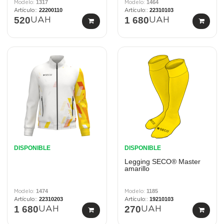
1317
1464
22200110
22310103
520
1 680
UAH
UAH
DISPONIBLE
DISPONIBLE
Legging SECO® Master
amarillo
1474
1185
22310203
19210103
1 680
270
UAH
UAH