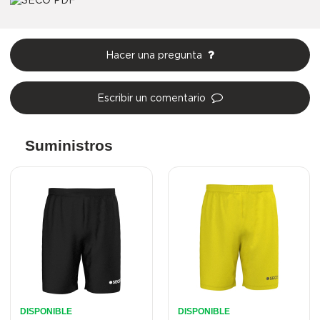
Hacer una pregunta
Escribir un comentario
Suministros
DISPONIBLE
DISPONIBLE