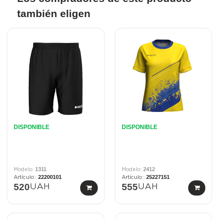
también eligen
DISPONIBLE
DISPONIBLE
1311
2412
22200101
25227151
520
555
UAH
UAH