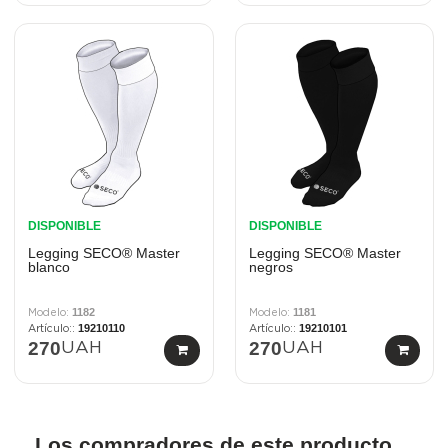
DISPONIBLE
DISPONIBLE
Legging SECO® Master
Legging SECO® Master
blanco
negros
1182
1181
19210110
19210101
270
270
UAH
UAH
Los compradores de este producto