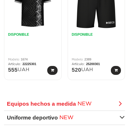
DISPONIBLE
DISPONIBLE
1674
2389
22225301
25200301
555
520
UAH
UAH
Equipos hechos a medida
NEW
Uniforme deportivo
NEW