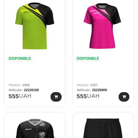
DISPONIBLE
DISPONIBLE
1958
2437
22226106
25226909
555
555
UAH
UAH