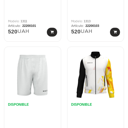
1311
1313
22200101
22200103
520
520
UAH
UAH
DISPONIBLE
DISPONIBLE