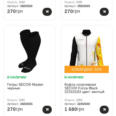
1182
1185
19210110
19210103
270
грн
270
грн
КОМАНДАМ -20%
В НАЛИЧИИ
В НАЛИЧИИ
Гетры SECO® Master
Кофта спортивная
черные
SECO® Forza Black
22310103 цвет: желтый
1181
1464
19210101
22310103
270
грн
1 680
грн