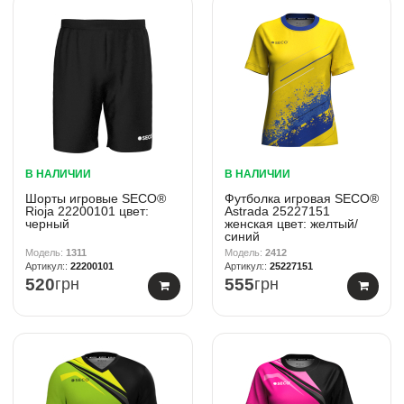
В НАЛИЧИИ
В НАЛИЧИИ
Шорты игровые SECO®
Футболка игровая SECO®
Rioja 22200101 цвет:
Astrada 25227151
черный
женская цвет: желтый/
синий
1311
2412
22200101
25227151
520
грн
555
грн