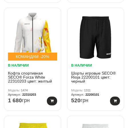
КОМАНДАМ -20%
В НАЛИЧИИ
В НАЛИЧИИ
Кофта спортивная
Шорты игровые SECO®
SECO® Forza White
Rioja 22200101 цвет:
22310203 цвет: желтый
черный
1474
1311
22310203
22200101
1 680
грн
520
грн