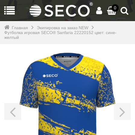
0
Главная
Экипировка на заказ NEW
Футболка игровая SECO® Sanfaria 22220152 цвет: сине-
желтый