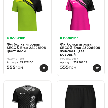
В НАЛИЧИИ
В НАЛИЧИИ
Футболка игровая
Футболка игровая
SECO® Erso 22226106
SECO® Erso 25226909
цвет: неон
женская цвет:
розовый
1958
2437
22226106
25226909
555
грн
555
грн