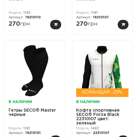
1182
1187
19210110
19210107
270
грн
270
грн
КОМАНДАМ -20%
В НАЛИЧИИ
В НАЛИЧИИ
Гетры SECO® Master
Кофта спортивная
черные
SECO® Forza Black
22310107 цвет:
зеленый
1181
1463
19210101
22310107