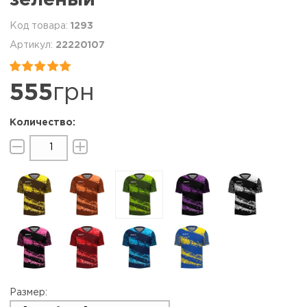
1293
22220107


555
грн
Размер: