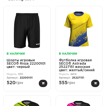
В НАЛИЧИИ
В НАЛИЧИИ
Шорты игровые
Футболка игровая
SECO® Rioja 22200101
SECO® Astrada
цвет: черный
25227151 женская
цвет: желтый/синий
1311
2412
22200101
25227151
520
грн
555
грн