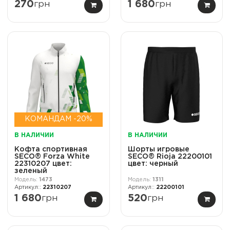
270
грн
1 680
грн
КОМАНДАМ -20%
В НАЛИЧИИ
В НАЛИЧИИ
Кофта спортивная
Шорты игровые
SECO® Forza White
SECO® Rioja 22200101
22310207 цвет:
цвет: черный
зеленый
1473
1311
22310207
22200101
1 680
грн
520
грн