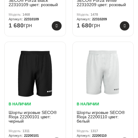
SECO® Forza Black
SECO® Forza White
22310109 цвет: розовый
22310209 цвет: розовый
1468
1478
22310109
22310209
1 680
грн
1 680
грн
В НАЛИЧИИ
В НАЛИЧИИ
Шорты игровые SECO®
Шорты игровые SECO®
Rioja 22200101 цвет:
Rioja 22200110 цвет:
черный
белый
1311
1317
22200101
22200110