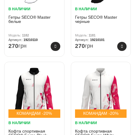
В НАЛИЧИИ
В НАЛИЧИИ
Гетры SECO® Master
Гетры SECO® Master
белые
черные
1182
1181
19210110
19210101
270
грн
270
грн
КОМАНДАМ -20%
КОМАНДАМ -20%
В НАЛИЧИИ
В НАЛИЧИИ
Кофта спортивная
Кофта спортивная