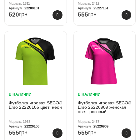
1311
2412
22200101
25227151
520
грн
555
грн
В НАЛИЧИИ
В НАЛИЧИИ
Футболка игровая SECO®
Футболка игровая SECO®
Erso 22226106 цвет: неон
Erso 25226909 женская
цвет: розовый
1958
2437
22226106
25226909
555
грн
555
грн