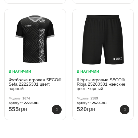
В НАЛИЧИИ
В НАЛИЧИИ
Футболка игровая SECO®
Шорты игровые SECO®
Sefa 22225301 цвет:
Rioja 25200301 женские
черный
цвет: черный
1674
2389
22225301
25200301
555
грн
520
грн