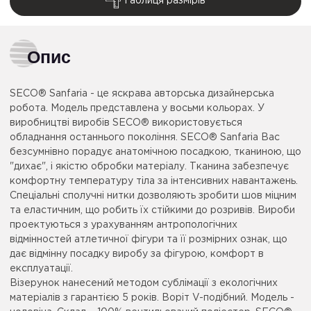
Таблиця размірів
Опис
SECO® Sanfaria - це яскрава авторська дизайнерська
робота. Модель представлена ​​у восьми кольорах. У
виробництві виробів SECO® використовується
обладнання останнього покоління. SECO® Sanfaria Вас
безсумнівно порадує анатомічною посадкою, тканиною, що
"дихає", і якістю обробки матеріалу. Тканина забезпечує
комфортну температуру тіла за інтенсивних навантажень.
Спеціальні сполучні нитки дозволяють зробити шов міцним
та еластичним, що робить їх стійкими до розривів. Вироби
проектуються з урахуванням антропологічних
відмінностей атлетичної фігури та її розмірних ознак, що
дає відмінну посадку виробу за фігурою, комфорт в
експлуатації.
Візерунок нанесений методом сублімації з екологічних
матеріалів з гарантією 5 років. Воріт V-подібний. Модель -