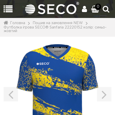
0
Головна
Пошив на замовлення NEW
Футболка ігрова SECO® Sanfaria 22220152 колiр: синьо-
жовтий