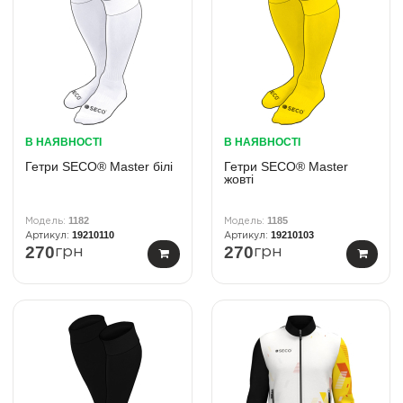
В НАЯВНОСТІ
В НАЯВНОСТІ
Гетри SECO® Master білі
Гетри SECO® Master
жовті
1182
1185
19210110
19210103
270
270
грн
грн