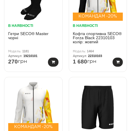
КОМАНДАМ -20%
В НАЯВНОСТІ
В НАЯВНОСТІ
Гетри SECO® Master
Кофта спортивна SECO®
чорні
Forza Black 22310103
колiр: жовтий
1181
1464
19210101
22310103
270
1 680
грн
грн
КОМАНДАМ -20%