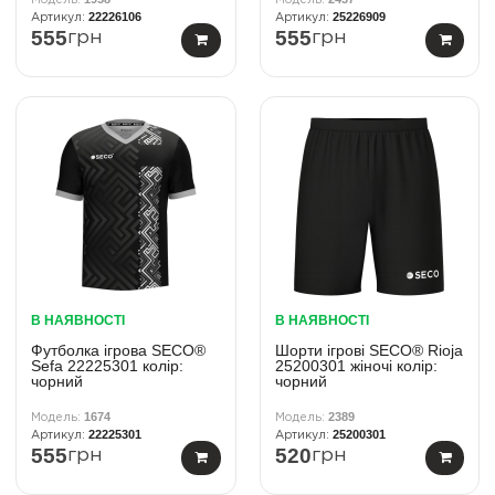
22226106
25226909
555
555
грн
грн
В НАЯВНОСТІ
В НАЯВНОСТІ
Футболка ігрова SECO®
Шорти ігрові SECO® Rioja
Sefa 22225301 колiр:
25200301 жіночі колір:
чорний
чорний
1674
2389
22225301
25200301
555
520
грн
грн