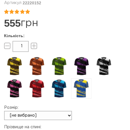
22220152


555
грн
Розмір:
Прізвище на спині: