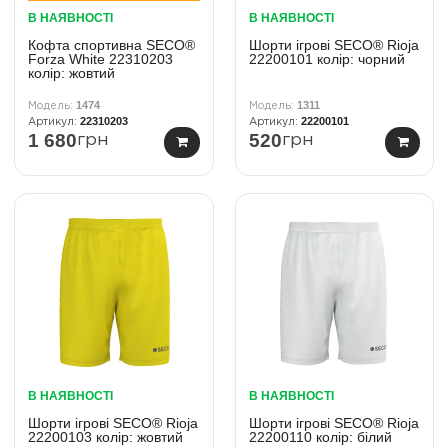
В НАЯВНОСТІ
В НАЯВНОСТІ
Кофта спортивна SECO®
Шорти ігрові SECO® Rioja
Forza White 22310203
22200101 колiр: чорний
колiр: жовтий
1474
1311
22310203
22200101
1 680
520
грн
грн
В НАЯВНОСТІ
В НАЯВНОСТІ
Шорти ігрові SECO® Rioja
Шорти ігрові SECO® Rioja
22200103 колiр: жовтий
22200110 колiр: білий