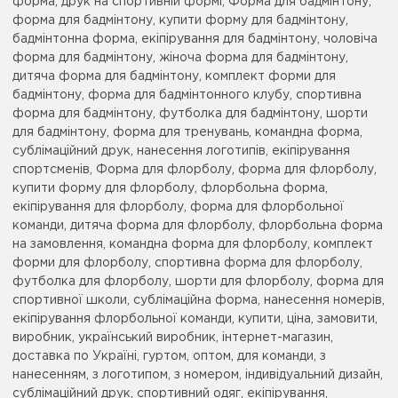
форма, друк на спортивній формі, Форма для бадмінтону,
форма для бадмінтону, купити форму для бадмінтону,
бадмінтонна форма, екіпірування для бадмінтону, чоловіча
форма для бадмінтону, жіноча форма для бадмінтону,
дитяча форма для бадмінтону, комплект форми для
бадмінтону, форма для бадмінтонного клубу, спортивна
форма для бадмінтону, футболка для бадмінтону, шорти
для бадмінтону, форма для тренувань, командна форма,
сублімаційний друк, нанесення логотипів, екіпірування
спортсменів, Форма для флорболу, форма для флорболу,
купити форму для флорболу, флорбольна форма,
екіпірування для флорболу, форма для флорбольної
команди, дитяча форма для флорболу, флорбольна форма
на замовлення, командна форма для флорболу, комплект
форми для флорболу, спортивна форма для флорболу,
футболка для флорболу, шорти для флорболу, форма для
спортивної школи, сублімаційна форма, нанесення номерів,
екіпірування флорбольної команди, купити, ціна, замовити,
виробник, український виробник, інтернет-магазин,
доставка по Україні, гуртом, оптом, для команди, з
нанесенням, з логотипом, з номером, індивідуальний дизайн,
сублімаційний друк, спортивний одяг, екіпірування,