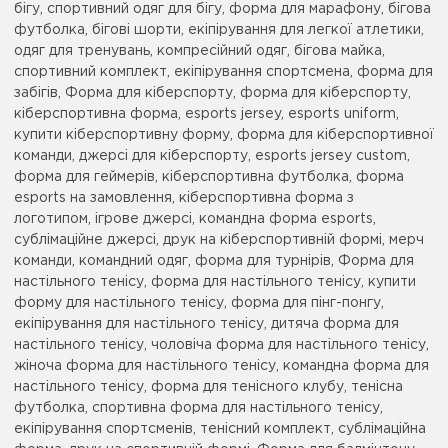
бігу, спортивний одяг для бігу, форма для марафону, бігова
футболка, бігові шорти, екіпірування для легкої атлетики,
одяг для тренувань, компресійний одяг, бігова майка,
спортивний комплект, екіпірування спортсмена, форма для
забігів, Форма для кіберспорту, форма для кіберспорту,
кіберспортивна форма, esports jersey, esports uniform,
купити кіберспортивну форму, форма для кіберспортивної
команди, джерсі для кіберспорту, esports jersey custom,
форма для геймерів, кіберспортивна футболка, форма
esports на замовлення, кіберспортивна форма з
логотипом, ігрове джерсі, командна форма esports,
сублімаційне джерсі, друк на кіберспортивній формі, мерч
команди, командний одяг, форма для турнірів, Форма для
настільного тенісу, форма для настільного тенісу, купити
форму для настільного тенісу, форма для пінг-понгу,
екіпірування для настільного тенісу, дитяча форма для
настільного тенісу, чоловіча форма для настільного тенісу,
жіноча форма для настільного тенісу, командна форма для
настільного тенісу, форма для тенісного клубу, тенісна
футболка, спортивна форма для настільного тенісу,
екіпірування спортсменів, тенісний комплект, сублімаційна