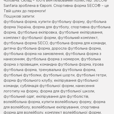
чоловіча. Склад – 100% вентильований поліестер. SECO®
Sanfaria зроблена в Європі. Спортивна форма SECO® – це
Твій шлях до перемоги!
Пошукові запити:
футбольна форма, купити футбольну форму, футбольна
форма Україна, форма для футболу, спортивна футбольна
форма, футбольна екіпіровка, футбольне екіпірування,
комплект футбольної форми, футбольний комплект,
футбольна форма SECO, футбольна форма для команди,
дитяча футбольна форма, доросла футбольна форма,
футбольна форма на замовлення, футбольна форма з
нанесенням, футбольна форма з номером, футбольна
форма з прізвищем, командна футбольна форма, ігрова
футбольна форма, тренувальна футбольна форма,
футбольні футболки, футбольні шорти, футбольні гетри,
форма футбольного клубу, екіпірування футбольної
команди, сублімація футбольної форми, нанесення
логотипу на форму, форма для футбольної школи,
футбольний одяг, екіпірування для футболістів,
волейбольна форма, купити волейбольну форму, форма
для волейболу, волейбольне екіпірування, спортивна
форма для волейболу, комплект волейбольної форми,