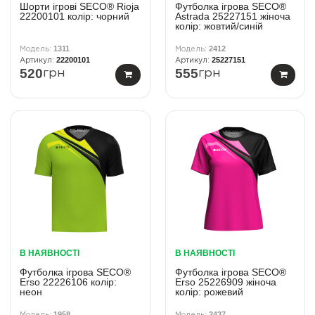
Шорти ігрові SECO® Rioja
Футболка ігрова SECO®
22200101 колiр: чорний
Astrada 25227151 жіноча
колiр: жовтий/синій
1311
2412
22200101
25227151
520
555
грн
грн
В НАЯВНОСТІ
В НАЯВНОСТІ
Футболка ігрова SECO®
Футболка ігрова SECO®
Erso 22226106 колiр:
Erso 25226909 жіноча
неон
колiр: рожевий
1958
2437