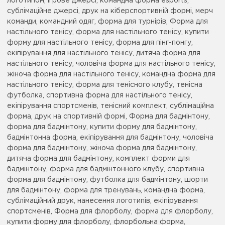
логотипом, ігрове джерсі, командна форма esports,
сублімаційне джерсі, друк на кіберспортивній формі, мерч
команди, командний одяг, форма для турнірів, Форма для
настільного тенісу, форма для настільного тенісу, купити
форму для настільного тенісу, форма для пінг-понгу,
екіпірування для настільного тенісу, дитяча форма для
настільного тенісу, чоловіча форма для настільного тенісу,
жіноча форма для настільного тенісу, командна форма для
настільного тенісу, форма для тенісного клубу, тенісна
футболка, спортивна форма для настільного тенісу,
екіпірування спортсменів, тенісний комплект, сублімаційна
форма, друк на спортивній формі, Форма для бадмінтону,
форма для бадмінтону, купити форму для бадмінтону,
бадмінтонна форма, екіпірування для бадмінтону, чоловіча
форма для бадмінтону, жіноча форма для бадмінтону,
дитяча форма для бадмінтону, комплект форми для
бадмінтону, форма для бадмінтонного клубу, спортивна
форма для бадмінтону, футболка для бадмінтону, шорти
для бадмінтону, форма для тренувань, командна форма,
сублімаційний друк, нанесення логотипів, екіпірування
спортсменів, Форма для флорболу, форма для флорболу,
купити форму для флорболу, флорбольна форма,