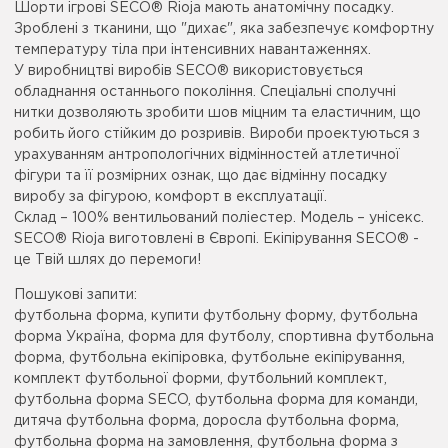
Шорти ігрові SECO® Rioja мають анатомічну посадку.
Зроблені з тканини, що "дихає", яка забезпечує комфортну
температуру тіла при інтенсивних навантаженнях.
У виробництві виробів SECO® використовується
обладнання останнього покоління. Спеціальні сполучні
нитки дозволяють зробити шов міцним та еластичним, що
робить його стійким до розривів. Вироби проектуються з
урахуванням антропологічних відмінностей атлетичної
фігури та її розмірних ознак, що дає відмінну посадку
виробу за фігурою, комфорт в експлуатації.
Склад – 100% вентильований поліестер. Модель – унісекс.
SECO® Rioja виготовлені в Європі. Екіпірування SECO® -
це Твій шлях до перемоги!
Пошукові запити:
футбольна форма, купити футбольну форму, футбольна
форма Україна, форма для футболу, спортивна футбольна
форма, футбольна екіпіровка, футбольне екіпірування,
комплект футбольної форми, футбольний комплект,
футбольна форма SECO, футбольна форма для команди,
дитяча футбольна форма, доросла футбольна форма,
футбольна форма на замовлення, футбольна форма з