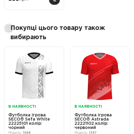
Покупці цього товару також
вибирають
В НАЯВНОСТІ
В НАЯВНОСТІ
Футболка ігрова
Футболка ігрова
SECO® Sefa White
SECO® Astrada
22225101 колiр:
22221102 колiр:
чорний
червоний
1668
1397