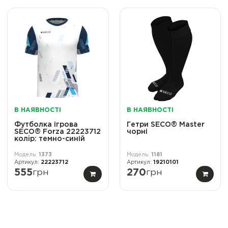
В НАЯВНОСТІ
В НАЯВНОСТІ
Футболка ігрова
Гетри SECO® Master
SECO® Forza 22223712
чорні
колiр: темно-синій
1373
1181
22223712
19210101
555
грн
270
грн