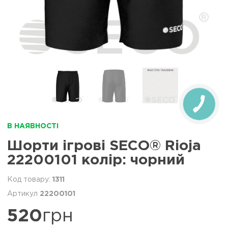
В НАЯВНОСТІ
Шорти ігрові SECO® Rioja
22200101 колiр: чорний
1311
22200101
520
грн