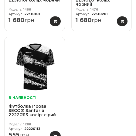
22310101 колiр: чорний
22310201 колiр:
чорний
1466
1476
22310101
22310201
1 680
грн
1 680
грн
В НАЯВНОСТІ
Футболка ігрова
SECO® Sanfaria
22220113 колір: сірий
1288
22220113
555
грн