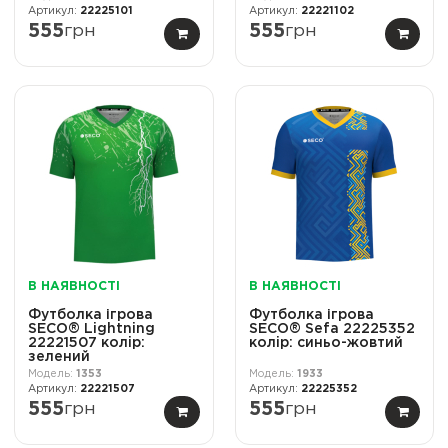
22225101
22221102
555
грн
555
грн
В НАЯВНОСТІ
В НАЯВНОСТІ
Футболка ігрова
Футболка ігрова
SECO® Lightning
SECO® Sefa 22225352
22221507 колiр:
колiр: синьо-жовтий
зелений
1353
1933
22221507
22225352
555
грн
555
грн