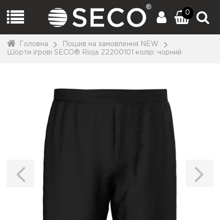
0
Головна
Пошив на замовлення NEW
Шорти ігрові SECO® Rioja 22200101 колiр: чорний