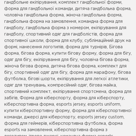
гандбольне екіпірування, комплект гандбольної форми,
форма для гандбольної команди, дитяча гандбольна форма,
чоловіча гандбольна форма, жіноча гандбольна форма,
гандбольна форма на замовлення, командна форма для
гандболу, гандбольна форма з номером, екіпірування для
гандболу, спортивний одяг для гандболістів, форма для
спортивної школи, форма для клубу, сублімаційний друк на
формі, нанесення логотипів, форма для турнірів, Бігова
форма, бігова форма, купити бігову форму, форма для бігу,
одяг для бігу, екіпірування для бігу, чоловіча бігова форма,
жіноча бігова форма, дитяча бігова форма, комплект для
бігу, спортивний одяг для бігу, форма для марафону, бігова
футболка, бігові шорти, екіпірування для легкої атлетики,
одяг для тренувань, компресійний одяг, бігова майка,
спортивний комплект, екіпірування спортсмена, форма для
забігів, Форма для кіберспорту, форма для кіберспорту,
кіберспортивна форма, esports jersey, esports uniform,
купити кіберспортивну форму, форма для кіберспортивної
команди, джерсі для кіберспорту, esports jersey custom,
форма для геймерів, кіберспортивна футболка, форма
esports на замовлення, кіберспортивна форма з