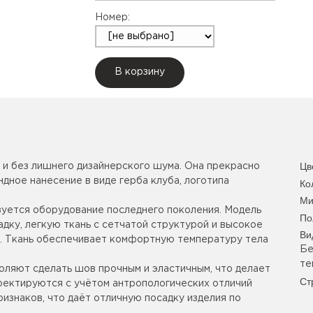
Номер:
В корзину
Цв
а и без лишнего дизайнерского шума. Она прекрасно
дное нанесение в виде герба клуба, логотипа
Ко
Ми
уется оборудование последнего поколения. Модель
По
дку, легкую ткань с сетчатой структурой и высокое
Ви
я. Ткань обеспечивает комфортную температуру тела
Бе
те
оляют сделать шов прочным и эластичным, что делает
Ст
роектируются с учётом антропологических отличий
изнаков, что даёт отличную посадку изделия по