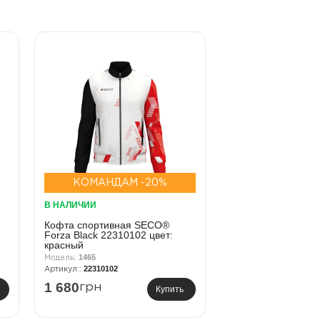
КОМАНДАМ -20%
В НАЛИЧИИ
Кофта спортивная SECO®
Forza Black 22310102 цвет:
красный
1465
22310102
1 680
грн
Купить