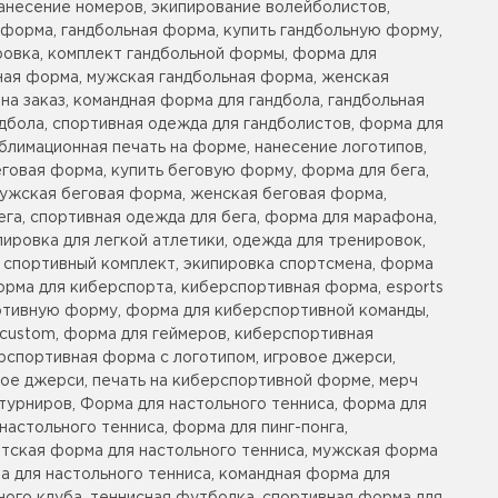
анесение номеров, экипирование волейболистов,
форма, гандбольная форма, купить гандбольную форму,
ровка, комплект гандбольной формы, форма для
ьная форма, мужская гандбольная форма, женская
на заказ, командная форма для гандбола, гандбольная
дбола, спортивная одежда для гандболистов, форма для
блимационная печать на форме, нанесение логотипов,
говая форма, купить беговую форму, форма для бега,
 мужская беговая форма, женская беговая форма,
ега, спортивная одежда для бега, форма для марафона,
ировка для легкой атлетики, одежда для тренировок,
, спортивный комплект, экипировка спортсмена, форма
орма для киберспорта, киберспортивная форма, esports
портивную форму, форма для киберспортивной команды,
y custom, форма для геймеров, киберспортивная
ерспортивная форма с логотипом, игровое джерси,
ное джерси, печать на киберспортивной форме, мерч
турниров, Форма для настольного тенниса, форма для
настольного тенниса, форма для пинг-понга,
етская форма для настольного тенниса, мужская форма
а для настольного тенниса, командная форма для