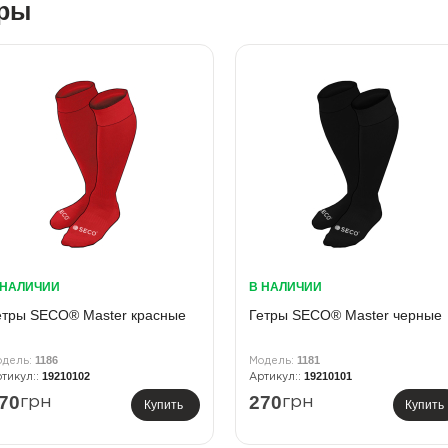
ары
 НАЛИЧИИ
В НАЛИЧИИ
етры SECO® Master красные
Гетры SECO® Master черные
1186
1181
19210102
19210101
70
270
грн
грн
Купить
Купить