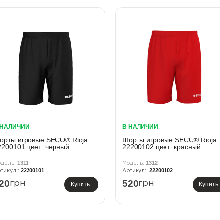
 НАЛИЧИИ
В НАЛИЧИИ
орты игровые SECO® Rioja
Шорты игровые SECO® Rioja
2200101 цвет: черный
22200102 цвет: красный
1311
1312
22200101
22200102
20
520
грн
грн
Купить
Купить