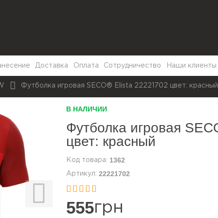
анесение
Доставка
Оплата
Сотрудничество
Наши клиенты
EW
Футболка игровая SECO® Elista 22221702 цвет: красны
В НАЛИЧИИ
Футболка игровая SECO
цвет: красный
1362
22221702


555
грн