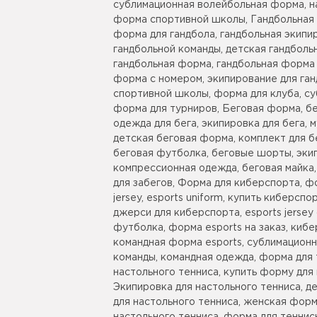
сублимационная волейбольная форма, н
форма спортивной школы, Гандбольная 
форма для гандбола, гандбольная экипи
гандбольной команды, детская гандбол
гандбольная форма, гандбольная форма 
форма с номером, экипирование для ган
спортивной школы, форма для клуба, су
форма для турниров, Беговая форма, бе
одежда для бега, экипировка для бега,
детская беговая форма, комплект для б
беговая футболка, беговые шорты, экип
компрессионная одежда, беговая майка
для забегов, Форма для киберспорта, ф
jersey, esports uniform, купить киберс
джерси для киберспорта, esports jerse
футболка, форма esports на заказ, киб
командная форма esports, сублимацион
команды, командная одежда, форма для 
настольного тенниса, купить форму для 
Экипировка для настольного тенниса, д
для настольного тенниса, женская форм