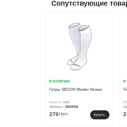
Сопутствующие тов
В НАЛИЧИИ
В
Гетры SECO® Master белые
Г
1182
19210110
270
2
грн
Купить