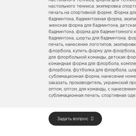
настольного тенниса, форма для теннис
настольного тенниса, экипировка спорт
печать на спортивной форме, Форма для
бадминтона, бадминтонная форма, экипи
женская форма для бадминтона, детска
бадминтона, форма для бадминтонного к
бадминтона, шорты для бадминтона, фо
печать, нанесение логотипов, экипиров
флорбола, купить форму для флорбола
для флорбольной команды, детская фор
командная форма для флорбола, компл
флорбола, футболка для флорбола, шо
сублимационная форма, нанесение номер
заказать, производитель, украинский пр
оптом, оптом, для команды, с нанесением
сублимационная печать, спортивная оде
Задать вопрос