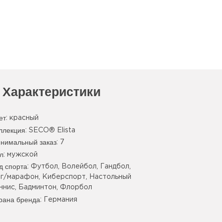
Характеристики
ет
:
красный
ллекция
: SECO® Elista
нимальный заказ
: 7
л
: мужской
д спорта
: Футбол, Волейбол, Гандбол,
г/марафон, Киберспорт, Настольный
ннис, Бадминтон, Флорбол
рана бренда
: Германия