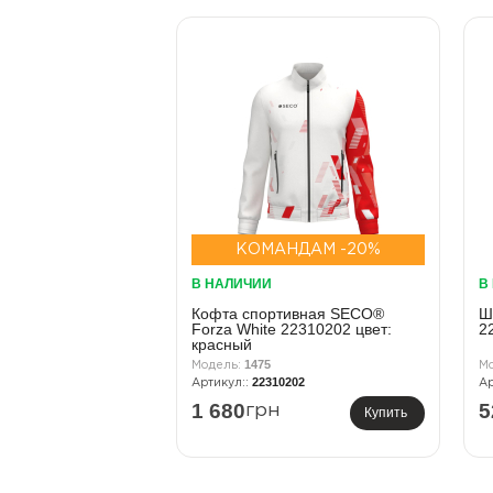
КОМАНДАМ -20%
В НАЛИЧИИ
В
Кофта спортивная SECO®
Ш
Forza White 22310202 цвет:
2
красный
1475
22310202
1 680
5
грн
Купить