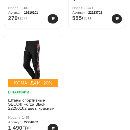
1181
1371
19210101
22223702
270
555
грн
грн
КОМАНДАМ -20%
В НАЛИЧИИ
Штаны спортивные
SECO® Forza Black
22250102 цвет: красный
1485
22250102
1 490
грн