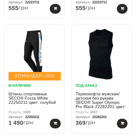
22223711
22223712
555
555
грн
грн
КОМАНДАМ -20%
В НАЛИЧИИ
ПОД ЗАКАЗ
Штаны спортивные
Термокофта мужская/
SECO® Forza White
детская без рукава
22250211 цвет: голубой
SECO® Super Olympic
Pro Black 22282201 цвет:
черный
1509
2037
22250211
22282201
1 490
369
грн
грн