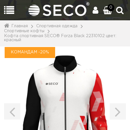
0
Главная
Спортивная одежда
Спортивные кофты
Кофта спортивная SECO® Forza Black 22310102 цвет:
красный
КОМАНДАМ -20%