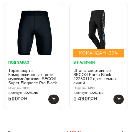
КОМАНДАМ -20%
ПОД ЗАКАЗ
В НАЛИЧИИ
Термошорты
Штаны спортивные
Компрессионные треки
SECO® Forza Black
мужские/детские SECO®
22250112 цвет: темно-
Super Elegance Pro Black
синий
22280201 цвет: черный
2038
1490
22280201
22250112
500
1 490
грн
грн