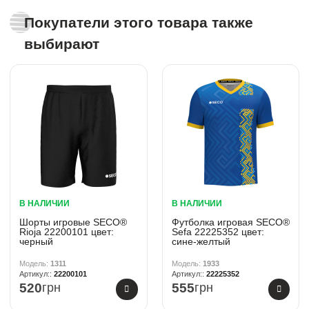
Покупатели этого товара также
выбирают
В НАЛИЧИИ
В НАЛИЧИИ
Шорты игровые SECO®
Футболка игровая SECO®
Rioja 22200101 цвет:
Sefa 22225352 цвет:
черный
сине-желтый
1311
1933
22200101
22225352
520
грн
555
грн