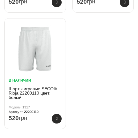
520
грн
520
грн
В НАЛИЧИИ
Шорты игровые SECO®
Rioja 22200110 цвет:
белый
1317
22200110
520
грн