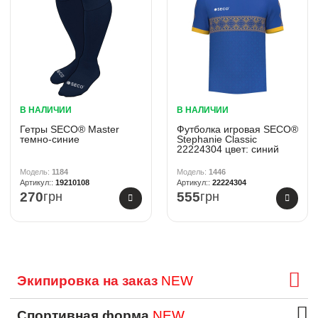
В НАЛИЧИИ
В НАЛИЧИИ
Гетры SECO® Master
Футболка игровая SECO®
темно-синие
Stephanie Classic
22224304 цвет: синий
1184
1446
19210108
22224304
270
грн
555
грн
Экипировка на заказ
NEW
Спортивная форма
NEW