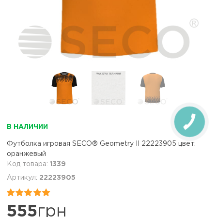
В НАЛИЧИИ
Футболка игровая SECO® Geometry II 22223905 цвет:
оранжевый
1339
22223905


555
грн