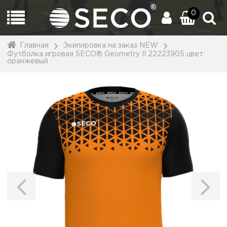
0
Главная
Экипировка на заказ NEW
Футболка игровая SECO® Geometry II 22223905 цвет:
оранжевый