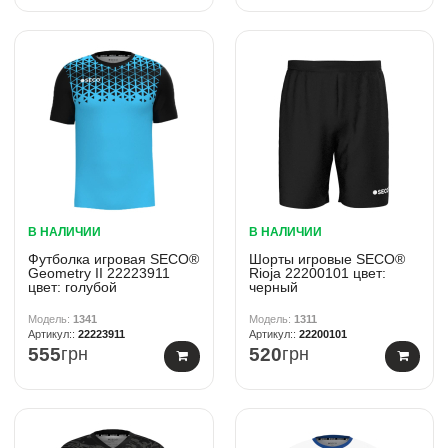
В НАЛИЧИИ
В НАЛИЧИИ
Футболка игровая SECO®
Шорты игровые SECO®
Geometry II 22223911
Rioja 22200101 цвет:
цвет: голубой
черный
1341
1311
22223911
22200101
555
грн
520
грн