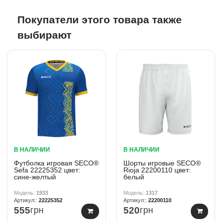
Покупатели этого товара также
выбирают
В НАЛИЧИИ
В НАЛИЧИИ
Футболка игровая SECO®
Шорты игровые SECO®
Sefa 22225352 цвет:
Rioja 22200110 цвет:
сине-желтый
белый
1933
1317
22225352
22200110
555
грн
520
грн