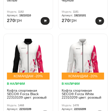
белые
черные
1182
1181
19210110
19210101
270
грн
270
грн
КОМАНДАМ -20%
КОМАНДАМ -20%
В НАЛИЧИИ
В НАЛИЧИИ
Кофта спортивная
Кофта спортивная
SECO® Forza Black
SECO® Forza White
22310109 цвет: розовый
22310209 цвет: розовый
1468
1478
22310109
22310209