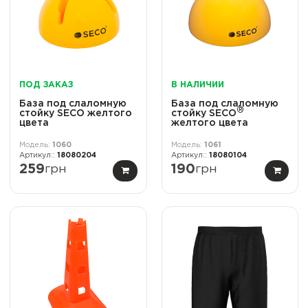
ПОД ЗАКАЗ
В НАЛИЧИИ
База под слаломную
База под слаломную
®
стойку SECO желтого
стойку SECO
цвета
желтого цвета
1060
1061
18080204
18080104
259
грн
190
грн