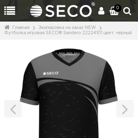
0
Главная
Экипировка на заказ NEW
Футболка игровая SECO® Sandero 22224101 цвет: черный