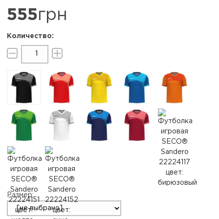
555
грн
Размер: