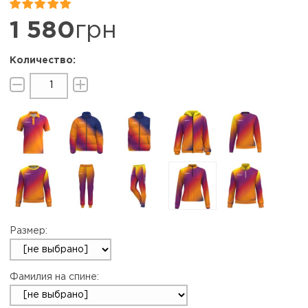


1 580
грн
Размер:
Фамилия на спине: