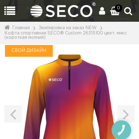
0
Главная
Экипировка на заказ NEW
Кофта спортивная SECO® Custom 26315100 цвет: микс
(короткая молния)
СВОЙ ДИЗАЙН