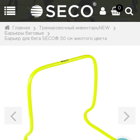
0
Главная
Тренировочный инвентарьNEW
Барьеры беговые
Барьер для бега SECO® 50 см желтого цвета