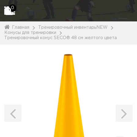
0
Главная
Тренировочный инвентарьNEW
Конусы для тренировки
Тренировочный конус SECO® 48 см желтого цвета