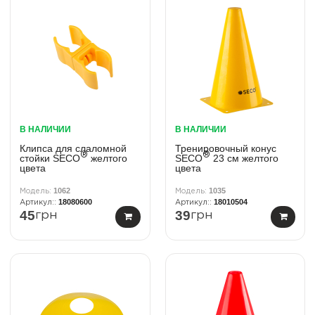
В НАЛИЧИИ
В НАЛИЧИИ
Клипса для слаломной
Тренировочный конус
®
®
стойки SECO
желтого
SECO
23 см желтого
цвета
цвета
1062
1035
18080600
18010504
45
39
грн
грн