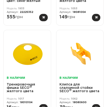
цвет: сине-желтый
желтого цвета
1933
1053
22225352
18081004
555
грн
149
грн
В НАЛИЧИИ
В НАЛИЧИИ
Тренировочная
Клипса для
®
фишка SECO
слаломной стойки
®
желтого цвета
SECO
желтого цвета
1017
1062
18010104
18080600