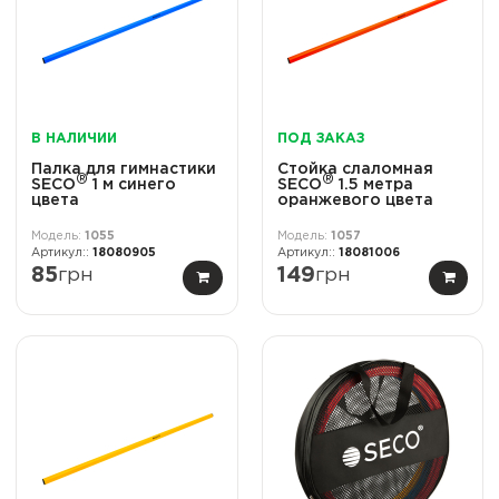
В НАЛИЧИИ
ПОД ЗАКАЗ
Палка для гимнастики
Стойка слаломная
®
®
SECO
1 м синего
SECO
1.5 метра
цвета
оранжевого цвета
1055
1057
18080905
18081006
85
грн
149
грн