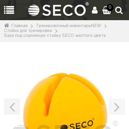
0
Главная
Тренировочный инвентарьNEW
Стойки для тренировки
База под слаломную стойку SECO желтого цвета