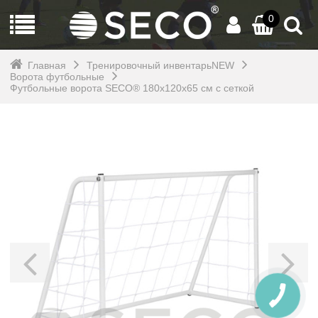
0
Главная
Тренировочный инвентарьNEW
Ворота футбольные
Футбольные ворота SECO® 180х120х65 см с сеткой