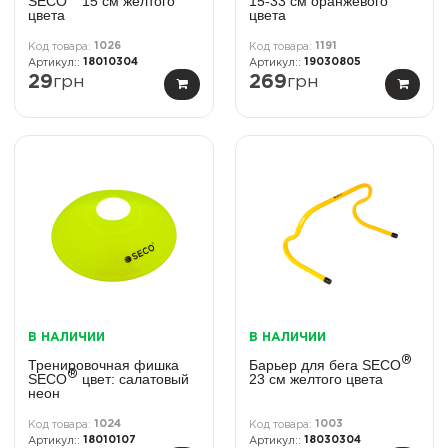
SECO
15 см желтого
15-33 см оранжевого
цвета
цвета
1026
1191
18010304
19030805
29
грн
269
грн
В НАЛИЧИИ
В НАЛИЧИИ
®
Тренировочная фишка
Барьер для бега SECO
®
SECO
цвет: салатовый
23 см желтого цвета
неон
1024
1003
18010107
18030304