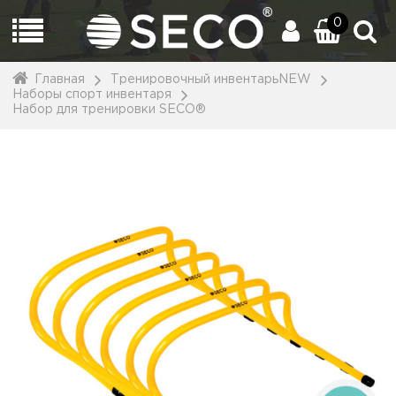
0
Главная
Тренировочный инвентарьNEW
Наборы спорт инвентаря
Набор для тренировки SECO®