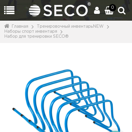
0
Главная
Тренировочный инвентарьNEW
Наборы спорт инвентаря
Набор для тренировки SECO®