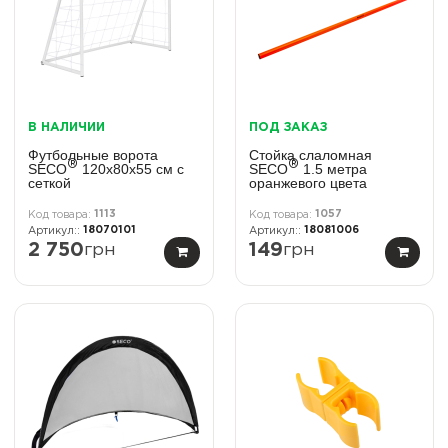
В НАЛИЧИИ
ПОД ЗАКАЗ
Футбольные ворота
Стойка слаломная
®
®
SECO
120х80х55 см с
SECO
1.5 метра
сеткой
оранжевого цвета
1113
1057
18070101
18081006
2 750
грн
149
грн