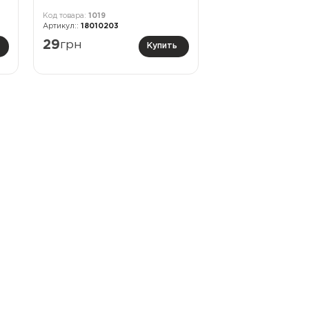
1019
18010203
29
грн
Купить