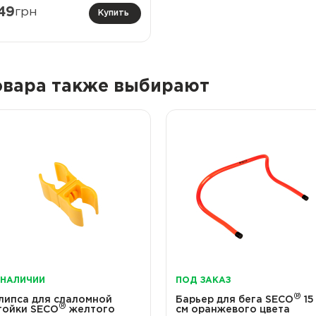
49
грн
Купить
товара также выбирают
 НАЛИЧИИ
ПОД ЗАКАЗ
®
липса для слаломной
Барьер для бега SECO
15
®
тойки SECO
желтого
см оранжевого цвета