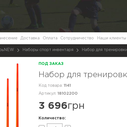
анесение
Доставка
Оплата
Сотрудничество
Наши клиенты
арьNEW
Наборы спорт инвентаря
Набор для трениров
ПОД ЗАКАЗ
Набор для трениров
1141
18102200
3 696
грн