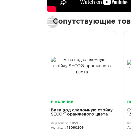
Сопутствующие то
В НАЛИЧИИ
П
База под слаломную стойку
С
®
SECO
оранжевого цвета
1
1059
18080206