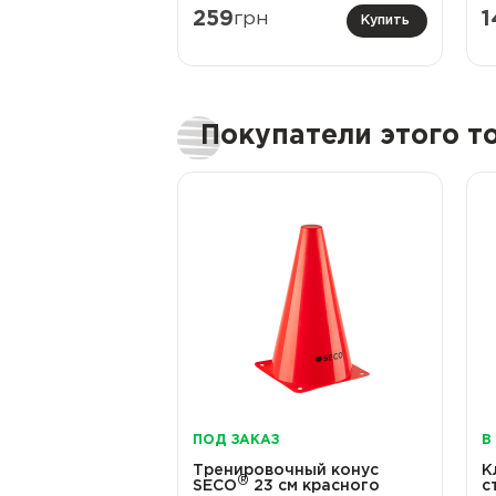
259
грн
1
Купить
Покупатели этого 
ПОД ЗАКАЗ
В
Тренировочный конус
К
®
SECO
23 см красного
с