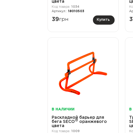
цвета
ц
1034
18010503
39
грн
3
Купить
В НАЛИЧИИ
В
Раскладной барьер для
Т
®
бега SECO
оранжевого
S
цвета
ц
1009