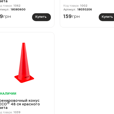
вета
1062
1002
18080600
18030206
9
грн
159
грн
Купить
Купить
 НАЛИЧИИ
ренировочный конус
®
ECO
48 см красного
вета
1039