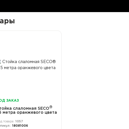
вары
ОД ЗАКАЗ
®
тойка слаломная SECO
.5 метра оранжевого цвета
1057
18081006