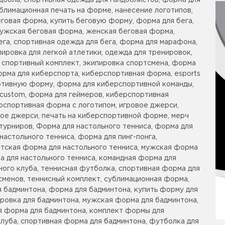
дбола, спортивная одежда для гандболистов, форма для
блимационная печать на форме, нанесение логотипов,
говая форма, купить беговую форму, форма для бега,
 мужская беговая форма, женская беговая форма,
ега, спортивная одежда для бега, форма для марафона,
ировка для легкой атлетики, одежда для тренировок,
, спортивный комплект, экипировка спортсмена, форма
орма для киберспорта, киберспортивная форма, esports
портивную форму, форма для киберспортивной команды,
y custom, форма для геймеров, киберспортивная
ерспортивная форма с логотипом, игровое джерси,
ное джерси, печать на киберспортивной форме, мерч
турниров, Форма для настольного тенниса, форма для
настольного тенниса, форма для пинг-понга,
етская форма для настольного тенниса, мужская форма
а для настольного тенниса, командная форма для
ного клуба, теннисная футболка, спортивная форма для
сменов, теннисный комплект, сублимационная форма,
 бадминтона, форма для бадминтона, купить форму для
ровка для бадминтона, мужская форма для бадминтона,
я форма для бадминтона, комплект формы для
луба, спортивная форма для бадминтона, футболка для