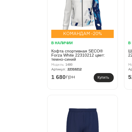
КОМАНДАМ -20%
В НАЛИЧИИ
В
Кофта спортивная SECO®
Ш
Forza White 22310212 цвет:
2
темно-синий
1480
22310212
1 680
5
грн
Купить