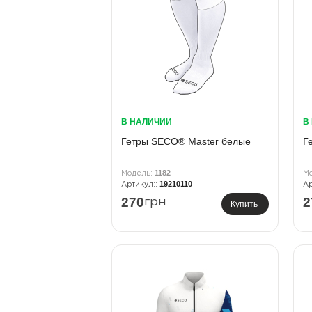
В НАЛИЧИИ
В
Гетры SECO® Master белые
Г
1182
19210110
270
2
грн
Купить