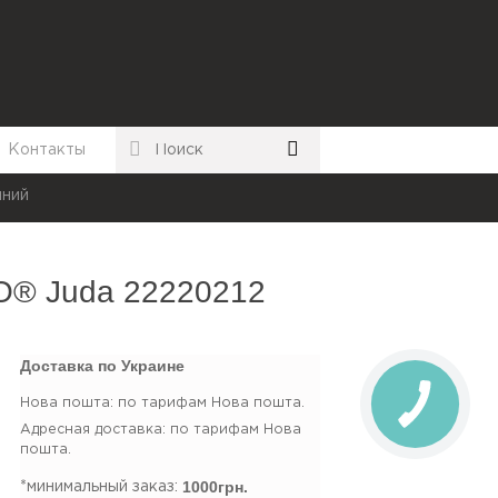
Контакты
иний
O® Juda 22220212
Доставка по Украине
Нова пошта: по тарифам Нова пошта.
Адресная доставка: по тарифам Нова
пошта.
1000грн.
*минимальный заказ: