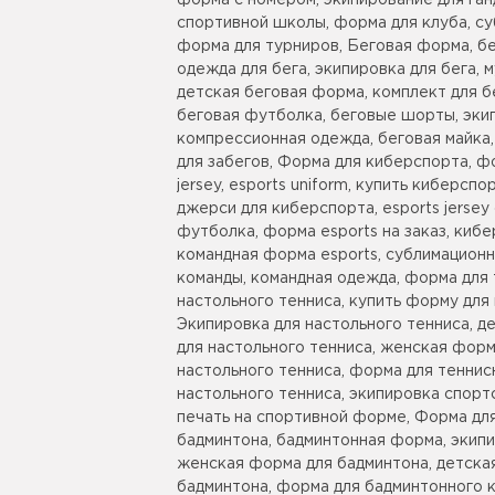
форма с номером, экипирование для ган
спортивной школы, форма для клуба, су
форма для турниров, Беговая форма, бе
одежда для бега, экипировка для бега,
детская беговая форма, комплект для б
беговая футболка, беговые шорты, экип
компрессионная одежда, беговая майка
для забегов, Форма для киберспорта, ф
jersey, esports uniform, купить киберс
джерси для киберспорта, esports jerse
футболка, форма esports на заказ, киб
командная форма esports, сублимацион
команды, командная одежда, форма для 
настольного тенниса, купить форму для 
Экипировка для настольного тенниса, д
для настольного тенниса, женская форм
настольного тенниса, форма для теннис
настольного тенниса, экипировка спорт
печать на спортивной форме, Форма для
бадминтона, бадминтонная форма, экипи
женская форма для бадминтона, детска
бадминтона, форма для бадминтонного к