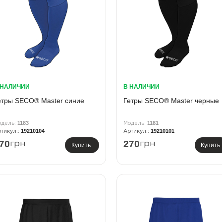
 НАЛИЧИИ
В НАЛИЧИИ
етры SECO® Master синие
Гетры SECO® Master черные
1183
1181
19210104
19210101
70
270
грн
грн
Купить
Купить