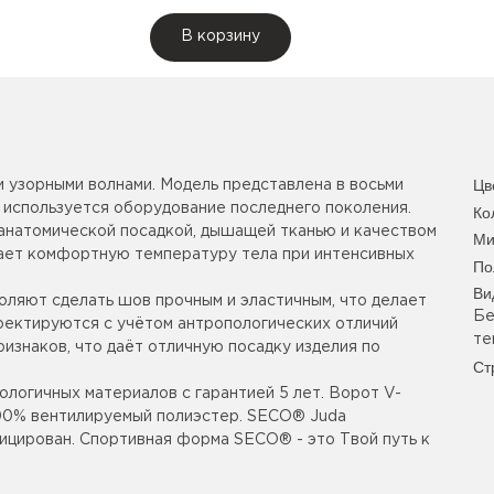
В корзину
Цв
 узорными волнами. Модель представлена в восьми
 используется оборудование последнего поколения.
Ко
анатомической посадкой, дышащей тканью и качеством
Ми
вает комфортную температуру тела при интенсивных
По
Ви
оляют сделать шов прочным и эластичным, что делает
Бе
роектируются с учётом антропологических отличий
те
изнаков, что даёт отличную посадку изделия по
Ст
ологичных материалов с гарантией 5 лет. Ворот V-
 100% вентилируемый полиэстер. SECO® Juda
ицирован. Спортивная форма SECO® - это Твой путь к