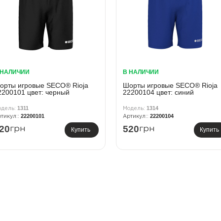
 НАЛИЧИИ
В НАЛИЧИИ
орты игровые SECO® Rioja
Шорты игровые SECO® Rioja
2200101 цвет: черный
22200104 цвет: синий
1311
1314
22200101
22200104
20
520
грн
грн
Купить
Купить