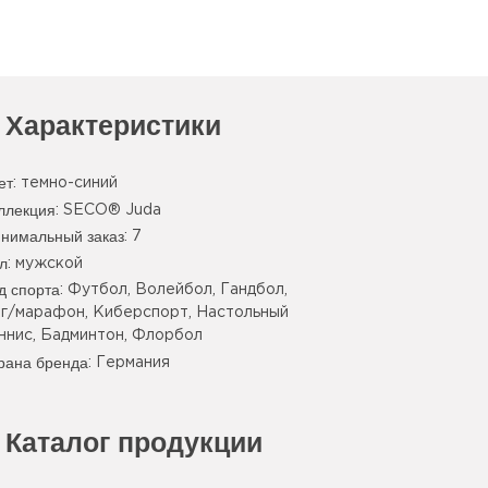
Характеристики
ет
:
темно-синий
ллекция
: SECO® Juda
нимальный заказ
: 7
л
: мужской
д спорта
: Футбол, Волейбол, Гандбол,
г/марафон, Киберспорт, Настольный
ннис, Бадминтон, Флорбол
рана бренда
: Германия
Каталог продукции