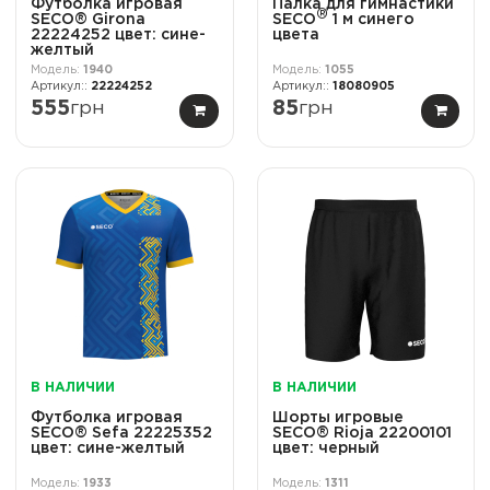
Футболка игровая
Палка для гимнастики
®
SECO® Girona
SECO
1 м синего
22224252 цвет: сине-
цвета
желтый
1940
1055
22224252
18080905
555
грн
85
грн
В НАЛИЧИИ
В НАЛИЧИИ
Футболка игровая
Шорты игровые
SECO® Sefa 22225352
SECO® Rioja 22200101
цвет: сине-желтый
цвет: черный
1933
1311