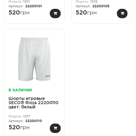
1311
1315
22200101
22200105
520
грн
520
грн
В НАЛИЧИИ
Шорты игровые
SECO® Rioja 22200110
цвет: белый
1317
22200110
520
грн