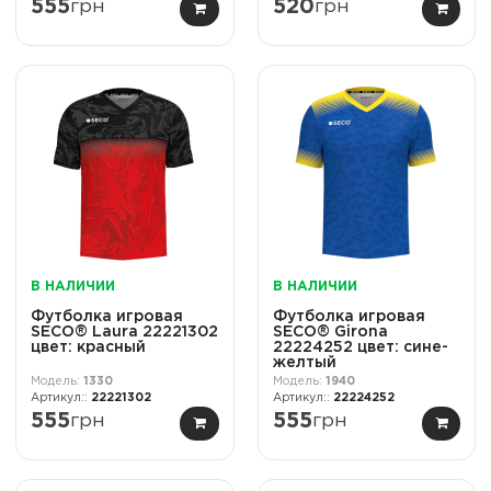
555
грн
520
грн
В НАЛИЧИИ
В НАЛИЧИИ
Футболка игровая
Футболка игровая
SECO® Laura 22221302
SECO® Girona
цвет: красный
22224252 цвет: сине-
желтый
1330
1940
22221302
22224252
555
грн
555
грн