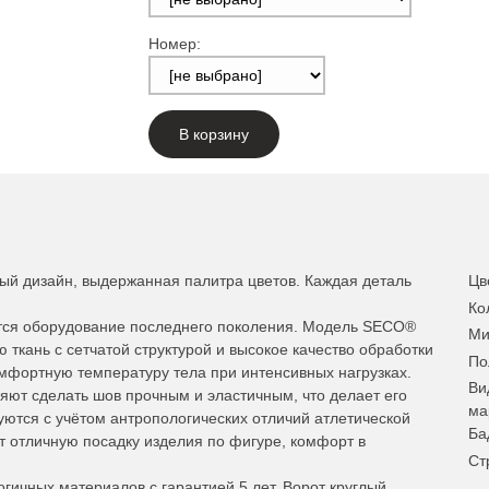
Номер:
В корзину
ный дизайн, выдержанная палитра цветов. Каждая деталь
Цв
Ко
тся оборудование последнего поколения. Модель SECO®
Ми
 ткань с сетчатой структурой и высокое качество обработки
По
омфортную температуру тела при интенсивных нагрузках.
Ви
ют сделать шов прочным и эластичным, что делает его
ма
уются с учётом антропологических отличий атлетической
Ба
т отличную посадку изделия по фигуре, комфорт в
Ст
гичных материалов с гарантией 5 лет. Ворот круглый.