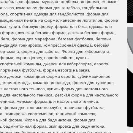
 гандбольная форма, мужская гандбольная форма, женская
 заказ, командная форма для гандбола, гандбольная
ола, спортивная одежда для гандболистов, форма для
имационная печать на форме, нанесение логотипов, форма
рма, купить беговую форму, форма для бега, одежда для
ая форма, женская беговая форма, детская беговая форма,
я бега, форма для марафона, беговая футболка, беговые
дежда для тренировок, компрессионная одежда, беговая
портсмена, форма для забегов, Форма для киберспорта,
рма, esports jersey, esports uniform, купить
портивной команды, джерси для киберспорта, esports
спортивная футболка, форма esports на заказ,
вое джерси, командная форма esports, сублимационное
, мерч команды, командная одежда, форма для турниров,
я настольного тенниса, купить форму для настольного
а для настольного тенниса, детская форма для настольного
тенниса, женская форма для настольного тенниса,
, форма для теннисного клуба, теннисная футболка,
а, экипировка спортсменов, теннисный комплект,
вной форме, Форма для бадминтона, форма для
а, бадминтонная форма, экипировка для бадминтона,
форма для бадминтона, детская форма для бадминтона,