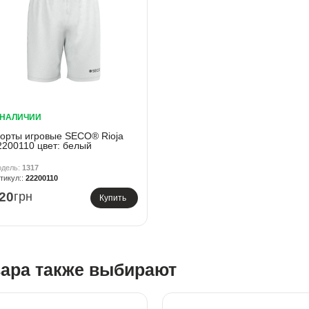
 НАЛИЧИИ
орты игровые SECO® Rioja
2200110 цвет: белый
1317
22200110
20
грн
Купить
вара также выбирают