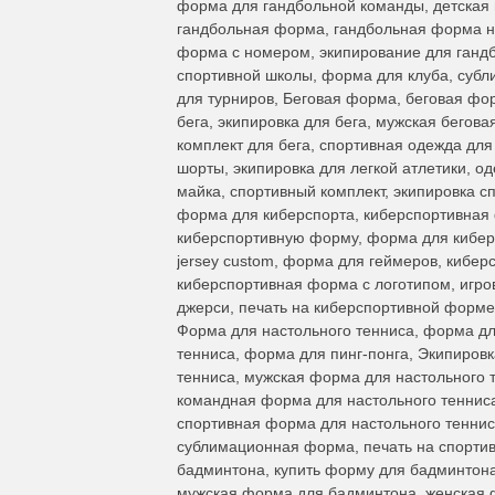
форма для гандбольной команды, детская
гандбольная форма, гандбольная форма на
форма с номером, экипирование для гандб
спортивной школы, форма для клуба, субл
для турниров, Беговая форма, беговая фо
бега, экипировка для бега, мужская бегов
комплект для бега, спортивная одежда дл
шорты, экипировка для легкой атлетики, о
майка, спортивный комплект, экипировка с
форма для киберспорта, киберспортивная фо
киберспортивную форму, форма для киберс
jersey custom, форма для геймеров, кибер
киберспортивная форма с логотипом, игро
джерси, печать на киберспортивной форме
Форма для настольного тенниса, форма дл
тенниса, форма для пинг-понга, Экипировк
тенниса, мужская форма для настольного 
командная форма для настольного тенниса
спортивная форма для настольного теннис
сублимационная форма, печать на спорти
бадминтона, купить форму для бадминтон
мужская форма для бадминтона, женская 