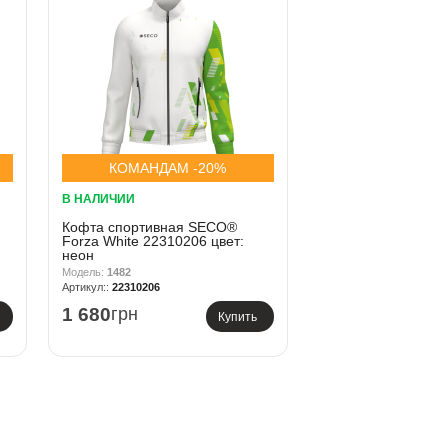
КОМАНДАМ -20%
В НАЛИЧИИ
Кофта спортивная SECO®
Forza White 22310206 цвет:
неон
1482
22310206
1 680
грн
Купить