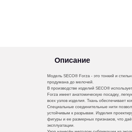
Описание
Модель SECO® Forza - это тонкий и стиль
продумана до мелочей.
В производстве изделий SECO® используе
Forza имеет анатомическую посадку, легкую
всех узлов изделия. Ткань обеспечивает к
Специальные соединительные нити позволя
устойчивым к разрывам. Изделия проектир
фигуры и ее размерных признаков, что даё
эксплуатации.
Узор нанесён методом сублимации из эколо