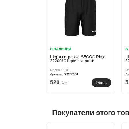
В НАЛИЧИИ
В
Шорты игровые SECO® Rioja
Ш
22200101 цвет: черный
2
1311
22200101
520
грн
5
Купить
Покупатели этого то