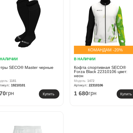
КОМАНДАМ -20%
 НАЛИЧИИ
В НАЛИЧИИ
етры SECO® Master черные
Кофта спортивная SECO®
Forza Black 22310106 цвет:
неон
1181
1472
19210101
22310106
70
грн
1 680
грн
Купить
Купить