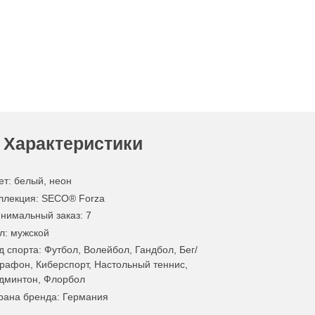
Характеристики
ет
:
белый
,
неон
ллекция
: SECO® Forza
нимальный заказ
: 7
л
: мужской
д спорта
: Футбол, Волейбол, Гандбол, Бег/
рафон, Киберспорт, Настольный теннис,
дминтон, Флорбол
рана бренда
: Германия