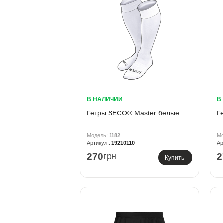
В НАЛИЧИИ
В
Гетры SECO® Master белые
Г
1182
19210110
270
грн
2
Купить