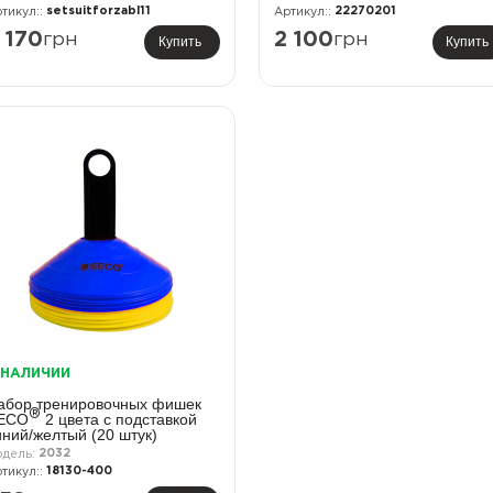
setsuitforzabl11
22270201
 170
грн
2 100
грн
Купить
Купить
 НАЛИЧИИ
абор тренировочных фишек
®
ECO
2 цвета с подставкой
иний/желтый (20 штук)
2032
18130-400