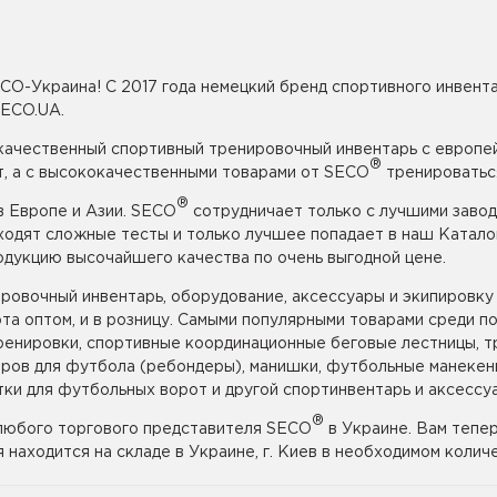
CO-Украина! С 2017 года немецкий бренд спортивного инвента
SECO.UA.
 качественный спортивный тренировочный инвентарь с европе
®
, а с высококачественными товарами от SECO
тренироваться
®
 Европе и Азии. SECO
сотрудничает только с лучшими завод
ходят сложные тесты и только лучшее попадает в наш Катало
дукцию высочайшего качества по очень выгодной цене.
овочный инвентарь, оборудование, аксессуары и экипировку 
порта оптом, и в розницу. Самыми популярными товарами среди
ренировки, спортивные координационные беговые лестницы, тр
аров для футбола (ребондеры), манишки, футбольные манеке
ки для футбольных ворот и другой спортинвентарь и аксессу
®
любого торгового представителя SECO
в Украине. Вам тепер
я находится на складе в Украине, г. Киев в необходимом колич