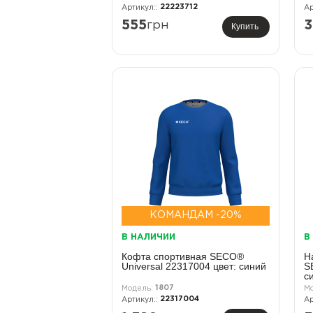
22223712
555
грн
3
Купить
КОМАНДАМ -20%
В НАЛИЧИИ
В
Кофта спортивная SECO®
Н
Universal 22317004 цвет: синий
S
с
1807
22317004