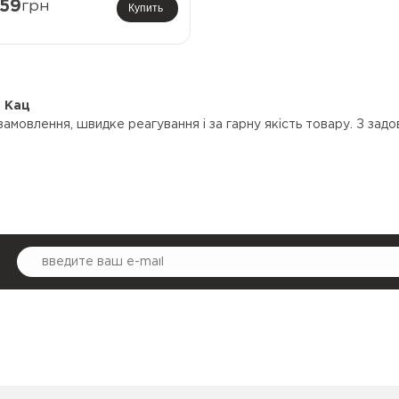
59
грн
Купить
а Кац
амовлення, швидке реагування і за гарну якість товару. З зад