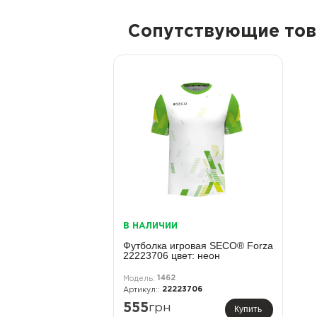
Сопутствующие то
В НАЛИЧИИ
Футболка игровая SECO® Forza
22223706 цвет: неон
1462
22223706
555
грн
Купить