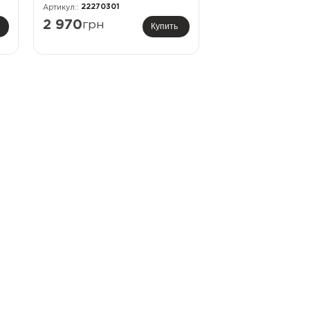
22270301
2 970
грн
Купить