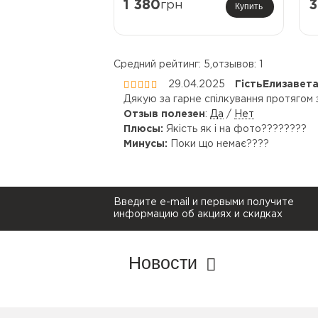
1 380
грн
3
Купить
Средний рейтинг:
5
,отзывов:
1


29.04.2025
ГістьЕлизавет
Дякую за гарне спілкування протягом з
Отзыв полезен
:
Да
/
Нет
Плюсы:
Якість як і на фото????????
Минусы:
Поки що немає????
Введите e-mail и первыми получите
информацию об акциях и скидках
Новости