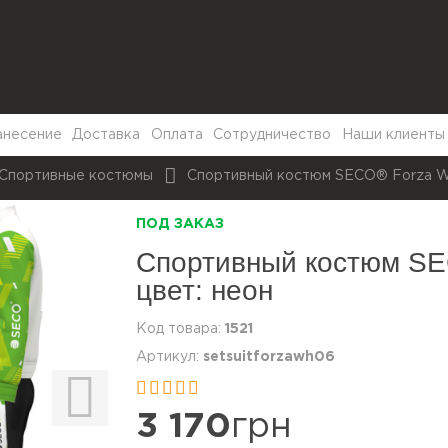
анесение
Доставка
Оплата
Сотрудничество
Наши клиенты
Спортивные костюмы
Спортивный костюм SECO® Forza Wh
ПОД ЗАКАЗ
Спортивный костюм SE
цвет: неон
1521
setsuitforzawh06


3 170
грн