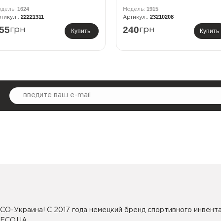
1624
1915
22221311
23210208
55
240
грн
грн
Купить
Купить
CO-Украина! С 2017 года немецкий бренд спортивного инвента
SECO.UA.