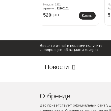
1311
22200101
520
5
грн
Купить
Введите e-mail и первыми получите
информацию об акциях и скидках
Новости
О бренде
Вас приветствует официальный сайт SE
тренировки в Украине представлен на 