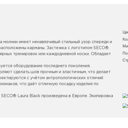
Цв
Ко
а молнии имеет ненавязчивый стильный узор спереди и
Ми
а расположены карманы. Застежка с логотипом SECO®.
По
ярных тренировок или каждодневной носки. Обладает
Ст
уется оборудование последнего поколения.
оляют сделать шов прочным и эластичным, что делает
роектируются с учётом антропологических отличий
изнаков, что даёт отличную посадку изделия по
. SECO® Laura Black произведена в Европе. Экипировка