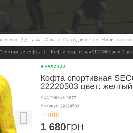
анесение
Доставка
Оплата
Сотрудничество
Наши клиенты
Спортивные кофты
Кофта спортивная SECO® Laura Black
В НАЛИЧИИ
Кофта спортивная SEC
22220503 цвет: желтый
1577
22220503


1 680
грн