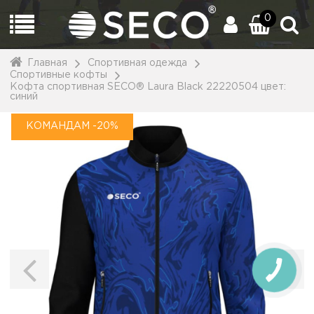
0
Главная
Спортивная одежда
Спортивные кофты
Кофта спортивная SECO® Laura Black 22220504 цвет:
синий
КОМАНДАМ -20%