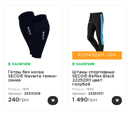
КОМАНДАМ -20%
В НАЛИЧИИ
В НАЛИЧИИ
Гетры без носка
Штаны спортивные
SECO® Navarra темно-
SECO® Reflex Black
синие
22250311 цвет:
голубой
1915
1542
23210208
22250311
240
грн
1 490
грн