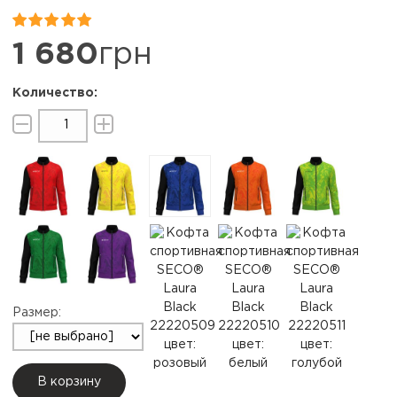


1 680
грн
Размер:
В корзину