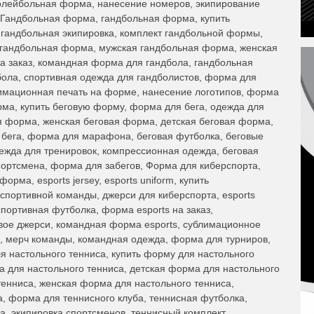
олейбольная форма, нанесение номеров, экипирование
 Гандбольная форма, гандбольная форма, купить
гандбольная экипировка, комплект гандбольной формы,
 гандбольная форма, мужская гандбольная форма, женская
 заказ, командная форма для гандбола, гандбольная
ола, спортивная одежда для гандболистов, форма для
имационная печать на форме, нанесение логотипов, форма
рма, купить беговую форму, форма для бега, одежда для
ая форма, женская беговая форма, детская беговая форма,
я бега, форма для марафона, беговая футболка, беговые
дежда для тренировок, компрессионная одежда, беговая
портсмена, форма для забегов, Форма для киберспорта,
рма, esports jersey, esports uniform, купить
портивной команды, джерси для киберспорта, esports
спортивная футболка, форма esports на заказ,
вое джерси, командная форма esports, сублимационное
, мерч команды, командная одежда, форма для турниров,
я настольного тенниса, купить форму для настольного
а для настольного тенниса, детская форма для настольного
тенниса, женская форма для настольного тенниса,
, форма для теннисного клуба, теннисная футболка,
а, экипировка спортсменов, теннисный комплект,