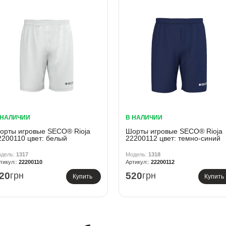
 НАЛИЧИИ
В НАЛИЧИИ
орты игровые SECO® Rioja
Шорты игровые SECO® Rioja
2200110 цвет: белый
22200112 цвет: темно-синий
1317
1318
22200110
22200112
20
грн
520
грн
Купить
Купить