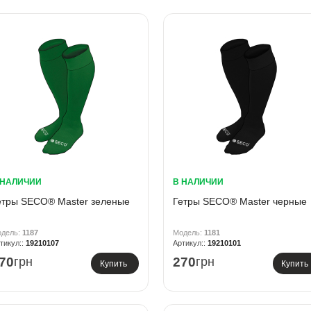
 НАЛИЧИИ
В НАЛИЧИИ
етры SECO® Master зеленые
Гетры SECO® Master черные
1187
1181
19210107
19210101
70
грн
270
грн
Купить
Купить