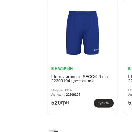
В НАЛИЧИИ
В
Шорты игровые SECO® Rioja
Ш
22200104 цвет: синий
2
1314
22200104
520
грн
5
Купить