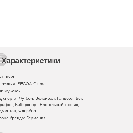
Характеристики
ет
:
неон
ллекция
: SECO® Giuma
л
: мужской
д спорта
: Футбол, Волейбол, Гандбол, Бег/
рафон, Киберспорт, Настольный теннис,
дминтон, Флорбол
рана бренда
: Германия