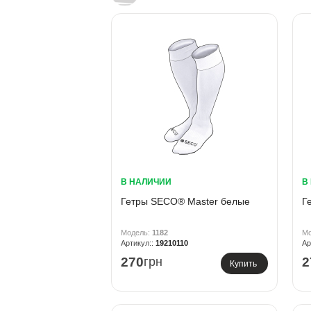
В НАЛИЧИИ
В
Гетры SECO® Master белые
Г
1182
19210110
270
грн
2
Купить