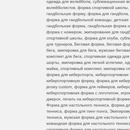
одежда для волейбола, сублимационная в
волейболистов, форма спортивной школы,
гандбольную форму, форма для гандбола, 
форма для гандбольной команды, детская
гандбольная форма, гандбольная форма на
форма с номером, экипирование для гандб
спортивной школы, форма для клуба, субл
для турниров, Беговая форма, беговая фо
бега, экипировка для бега, мужская бегов
комплект для бега, спортивная одежда дл
шорты, экипировка для легкой атлетики, о
майка, спортивный комплект, экипировка с
форма для киберспорта, киберспортивная фо
киберспортивную форму, форма для киберс
jersey custom, форма для геймеров, кибер
киберспортивная форма с логотипом, игро
джерси, печать на киберспортивной форме
Форма для настольного тенниса, форма дл
тенниса, форма для пинг-понга, Экипировк
тенниса, мужская форма для настольного 
командная форма для настольного тенниса
спортивная форма для настольного теннис