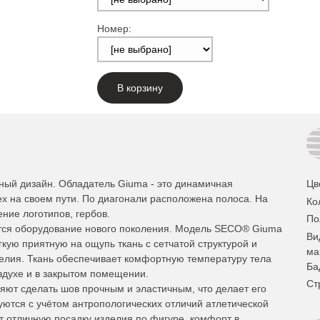
Номер:
В корзину
ый дизайн. Обладатель Giuma - это динамичная
Цв
ех на своем пути. По диагонали расположена полоса. На
Ко
ние логотипов, гербов.
По
тся оборудование нового поколения. Модель SECO® Giuma
Ви
кую приятную на ощупь ткань с сетчатой структурой и
ма
делия. Ткань обеспечивает комфортную температуру тела
Ба
здухе и в закрытом помещении.
Ст
ют сделать шов прочным и эластичным, что делает его
уются с учётом антропологических отличий атлетической
т отличную посадку изделия по фигуре, комфорт в