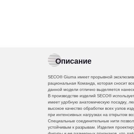
Описание
SECO® Giuma имеет прорывной эксклюзивн
рациональная Команда, которая сносит вс
данной модели отлично выделяется нанесе
В производстве изделий SECO® используе
имеет удобную анатомическую посадку, лег
высокое качество обработки всех узлов из
при интенсивных нагрузках на открытом во
Специальные соединительные нити позволя
устойчивым к разрывам. Изделия проектир
фигуры и ее размерных признаков, что даё