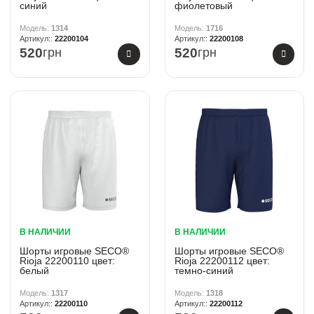
синий
фиолетовый
1314
1716
22200104
22200108
520
грн
520
грн
В НАЛИЧИИ
В НАЛИЧИИ
Шорты игровые SECO®
Шорты игровые SECO®
Rioja 22200110 цвет:
Rioja 22200112 цвет:
белый
темно-синий
1317
1318
22200110
22200112