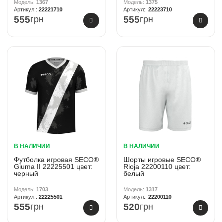
1367
1375
22221710
22223710
555
грн
555
грн
В НАЛИЧИИ
В НАЛИЧИИ
Футболка игровая SECO®
Шорты игровые SECO®
Giuma II 22225501 цвет:
Rioja 22200110 цвет:
черный
белый
1703
1317
22225501
22200110
555
грн
520
грн