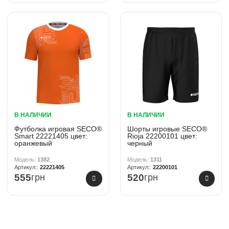
В НАЛИЧИИ
В НАЛИЧИИ
Футболка игровая SECO®
Шорты игровые SECO®
Smart 22221405 цвет:
Rioja 22200101 цвет:
оранжевый
черный
1382
1311
22221405
22200101
555
грн
520
грн