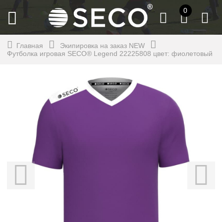
0
Главная
Экипировка на заказ NEW
Футболка игровая SECO® Legend 22225808 цвет: фиолетовый