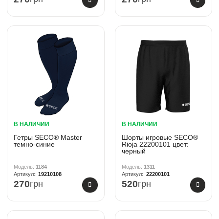
В НАЛИЧИИ
В НАЛИЧИИ
Гетры SECO® Master
Шорты игровые SECO®
темно-синие
Rioja 22200101 цвет:
черный
1184
1311
19210108
22200101
270
грн
520
грн