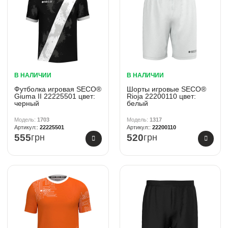
В НАЛИЧИИ
В НАЛИЧИИ
Футболка игровая SECO®
Шорты игровые SECO®
Giuma II 22225501 цвет:
Rioja 22200110 цвет:
черный
белый
1703
1317
22225501
22200110
555
грн
520
грн