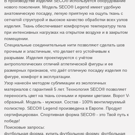
В производстве изделий SECO® используется оборудование
нового поколения. Модель SECO® Legend имеет удобную
анатомическую посадку, легкую приятную на ощупь ткань с
сетчатой структурой и высокое качество обработки всех узлов
изделия. Ткань обеспечивает комфортную температуру тела
при интенсивных нагрузках на открытом воздухе и в закрытом
помещении.
Специальные соединительные нити позволяют сделать шов
прочным и эластичным, что делает его устойчивым к
разрывам. Изделия проектируются с учётом
антропологических отличий атлетической фигуры и ее
размерных признаков, что даёт отличную посадку изделия по
фигуре, комфорт в эксплуатации.
Узор нанесён методом сублимации из экологичных
материалов с гарантией 5 лет. Технология SECO® позволяет
переносить цвет на ткань сочными и яркими цветами. Ворот V-
образный. Модель - мужская. Состав - 100% вентилируемый
полиэстер. SECO® Legend произведена в Европе. Продукт
сертифицирован. Спортивная форма SECO® - это Твой путь к
победе!
Поисковые запросы:
футбольная форма, купить футбольную форму, футбольная