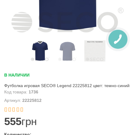
В НАЛИЧИИ
Футболка игровая SECO® Legend 22225812 цвет: темно-синий
1736
22225812


555
грн