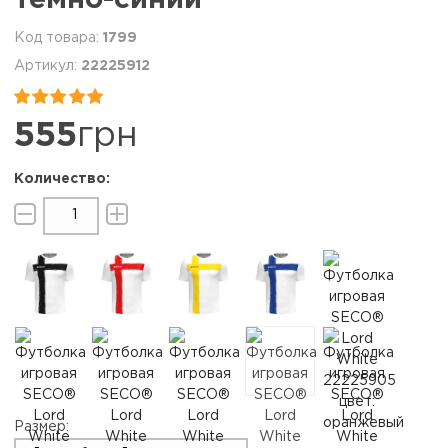
1799
22225912


555
грн
Размер: