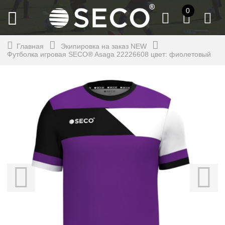
0
Главная
Экипировка на заказ NEW
Футболка игровая SECO® Asaga 22226608 цвет: фиолетовый