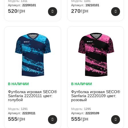
1311
1181
22200101
19210101
520
грн
270
грн
В НАЛИЧИИ
В НАЛИЧИИ
Футболка игровая SECO®
Футболка игровая SECO®
Sanfaria 22220111 цвет:
Sanfaria 22220109 цвет:
голубой
розовый
1291
1295
22220111
22220109
555
грн
555
грн