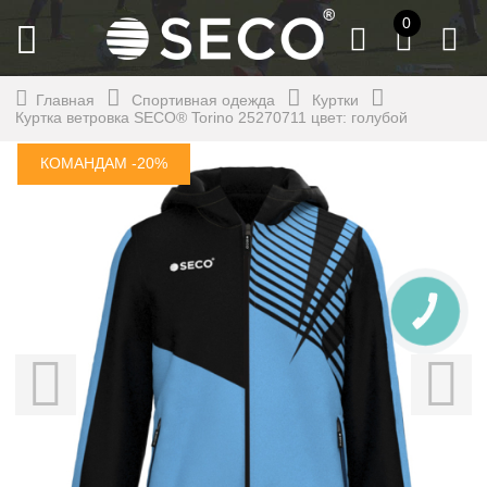
0
Главная
Спортивная одежда
Куртки
Куртка ветровка SECO® Torino 25270711 цвет: голубой
КОМАНДАМ -20%
КНОПКА
СВЯЗИ