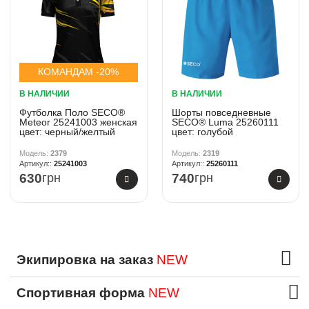
КОМАНДАМ -20%
В НАЛИЧИИ
В НАЛИЧИИ
Футболка Поло SECO®
Шорты повседневные
Meteor 25241003 женская
SECO® Luma 25260111
цвет: черный/желтый
цвет: голубой
2379
2319
25241003
25260111
630
грн
740
грн
Экипировка на заказ
NEW
Спортивная форма
NEW