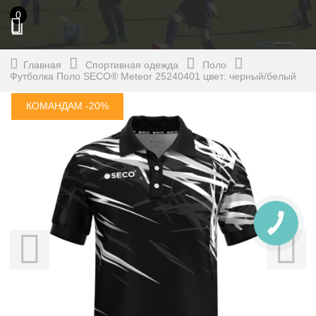
0
Главная
Спортивная одежда
Поло
Футболка Поло SECO® Meteor 25240401 цвет: черный/белый
КОМАНДАМ -20%