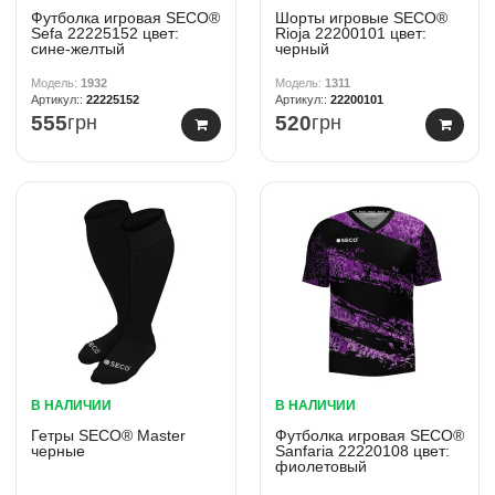
Футболка игровая SECO®
Шорты игровые SECO®
Sefa 22225152 цвет:
Rioja 22200101 цвет:
сине-желтый
черный
1932
1311
22225152
22200101
555
грн
520
грн
В НАЛИЧИИ
В НАЛИЧИИ
Гетры SECO® Master
Футболка игровая SECO®
черные
Sanfaria 22220108 цвет:
фиолетовый