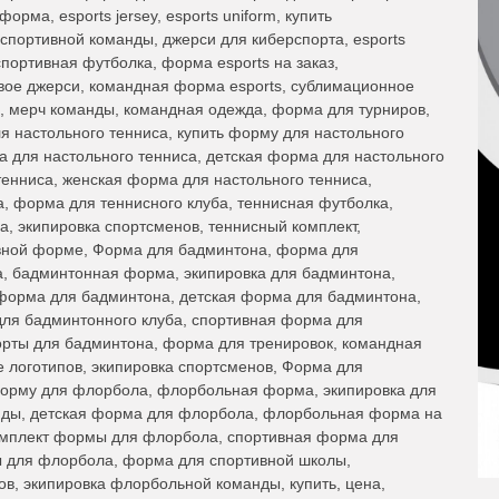
рма, esports jersey, esports uniform, купить
портивной команды, джерси для киберспорта, esports
спортивная футболка, форма esports на заказ,
вое джерси, командная форма esports, сублимационное
, мерч команды, командная одежда, форма для турниров,
я настольного тенниса, купить форму для настольного
а для настольного тенниса, детская форма для настольного
тенниса, женская форма для настольного тенниса,
, форма для теннисного клуба, теннисная футболка,
а, экипировка спортсменов, теннисный комплект,
вной форме, Форма для бадминтона, форма для
а, бадминтонная форма, экипировка для бадминтона,
форма для бадминтона, детская форма для бадминтона,
ля бадминтонного клуба, спортивная форма для
орты для бадминтона, форма для тренировок, командная
 логотипов, экипировка спортсменов, Форма для
орму для флорбола, флорбольная форма, экипировка для
ды, детская форма для флорбола, флорбольная форма на
омплект формы для флорбола, спортивная форма для
 для флорбола, форма для спортивной школы,
, экипировка флорбольной команды, купить, цена,