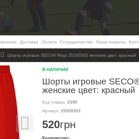
несение
Доставка
Оплата
Сотрудничество
Наши клиенты
Конт
Шорты игровые SECO® Rioja 25200302 женские цвет: красный
В НАЛИЧИИ
Шорты игровые SECO® 
женские цвет: красный
2390
25200302
520
грн