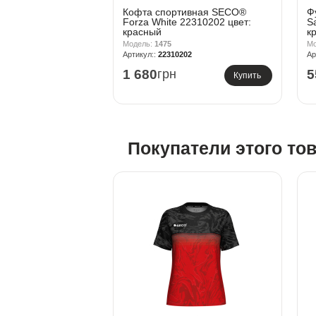
Кофта спортивная SECO®
Ф
Forza White 22310202 цвет:
S
красный
к
1475
22310202
1 680
грн
5
Купить
Покупатели этого то