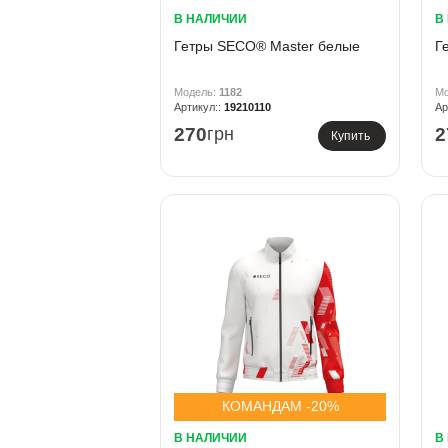
В НАЛИЧИИ
В
Гетры SECO® Master белые
Г
1182
19210110
270
грн
2
Купить
КОМАНДАМ -20%
В НАЛИЧИИ
В