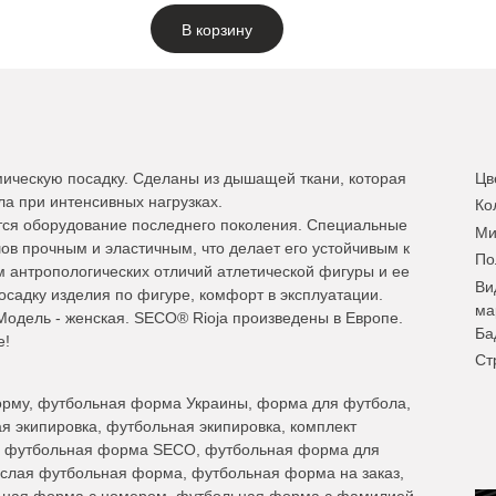
В корзину
ическую посадку. Сделаны из дышащей ткани, которая
Цв
а при интенсивных нагрузках.
Ко
тся оборудование последнего поколения. Специальные
Ми
ов прочным и эластичным, что делает его устойчивым к
По
м антропологических отличий атлетической фигуры и ее
Ви
осадку изделия по фигуре, комфорт в эксплуатации.
ма
Модель - женская. SECO® Rioja произведены в Европе.
Ба
е!
Ст
рму, футбольная форма Украины, форма для футбола,
 экипировка, футбольная экипировка, комплект
, футбольная форма SECO, футбольная форма для
ослая футбольная форма, футбольная форма на заказ,
ьная форма с номером, футбольная форма с фамилией,