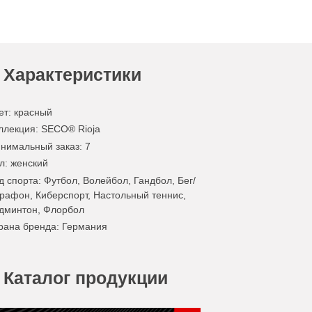
Характеристики
ет
:
красный
ллекция
: SECO® Rioja
нимальный заказ
: 7
л
: женский
д спорта
: Футбол, Волейбол, Гандбол, Бег/
рафон, Киберспорт, Настольный теннис,
дминтон, Флорбол
рана бренда
: Германия
Каталог продукции