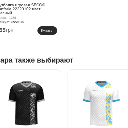
утболка игровая SECO®
anfaria 22220102 цвет:
расный
1289
22220102
55
грн
Купить
вара также выбирают