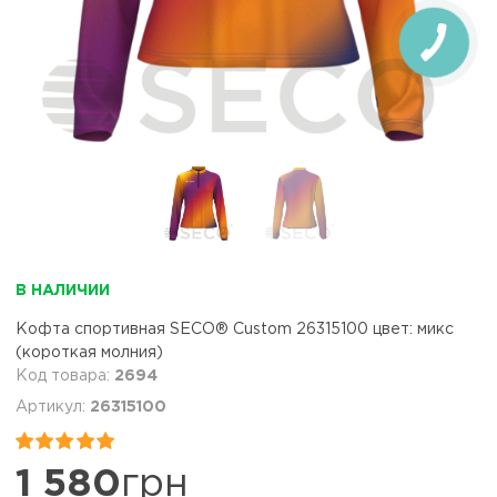
В НАЛИЧИИ
Кофта спортивная SECO® Custom 26315100 цвет: микс
(короткая молния)
2694
26315100


1 580
грн