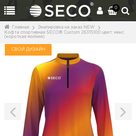
0
Главная
Экипировка на заказ NEW
Кофта спортивная SECO® Custom 26315100 цвет: микс
(короткая молния)
СВОЙ ДИЗАЙН