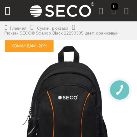
0
Главная
Сумки, рюкзаки
Рюкзак SECO® Strando Black 22290305 цвет: оранжевый
КОМАНДАМ -20%
КНОПКА
СВЯЗИ