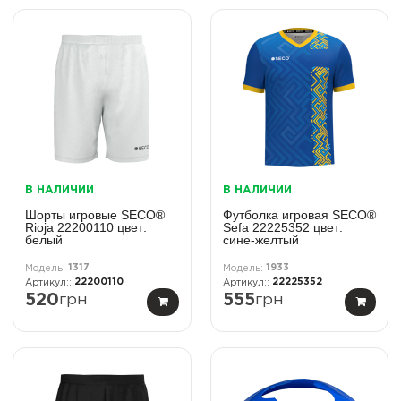
В НАЛИЧИИ
В НАЛИЧИИ
Шорты игровые SECO®
Футболка игровая SECO®
Rioja 22200110 цвет:
Sefa 22225352 цвет:
белый
сине-желтый
1317
1933
22200110
22225352
520
грн
555
грн