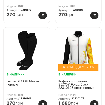
1182
1185
19210110
19210103
270
грн
270
грн
КОМАНДАМ -20%
В НАЛИЧИИ
В НАЛИЧИИ
Гетры SECO® Master
Кофта спортивная
черные
SECO® Forza Black
22310103 цвет: желтый
1181
1464
19210101
22310103
270
грн
1 680
грн