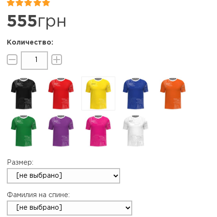


555
грн
Размер:
Фамилия на спине: