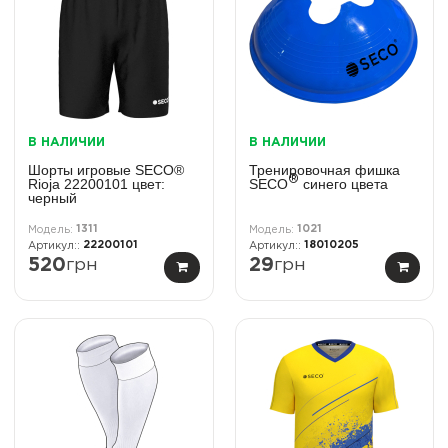
В НАЛИЧИИ
В НАЛИЧИИ
Шорты игровые SECO®
Тренировочная фишка
®
Rioja 22200101 цвет:
SECO
синего цвета
черный
1311
1021
22200101
18010205
520
грн
29
грн