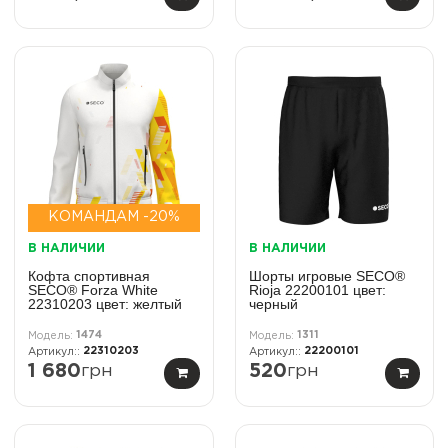
КОМАНДАМ -20%
В НАЛИЧИИ
В НАЛИЧИИ
Кофта спортивная
Шорты игровые SECO®
SECO® Forza White
Rioja 22200101 цвет:
22310203 цвет: желтый
черный
1474
1311
22310203
22200101
1 680
грн
520
грн