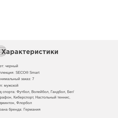
Характеристики
ет
:
черный
ллекция
: SECO® Smart
нимальный заказ
: 7
л
: мужской
д спорта
: Футбол, Волейбол, Гандбол, Бег/
рафон, Киберспорт, Настольный теннис,
дминтон, Флорбол
рана бренда
: Германия