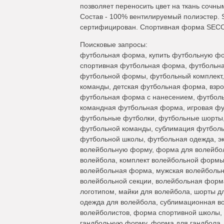
позволяет переносить цвет на ткань сочны
Состав - 100% вентилируемый полиэстер. 
сертифицирован. Спортивная форма SECO® 
Поисковые запросы:
футбольная форма, купить футбольную фо
спортивная футбольная форма, футбольная
футбольной формы, футбольный комплект
команды, детская футбольная форма, взр
футбольная форма с нанесением, футбол
командная футбольная форма, игровая ф
футбольные футболки, футбольные шорты,
футбольной команды, сублимация футболь
футбольной школы, футбольная одежда, эк
волейбольную форму, форма для волейбол
волейбола, комплект волейбольной формы
волейбольная форма, мужская волейболь
волейбольной секции, волейбольная форм
логотипом, майки для волейбола, шорты д
одежда для волейбола, сублимационная в
волейболистов, форма спортивной школы,
гандбольную форму, форма для гандбола, 