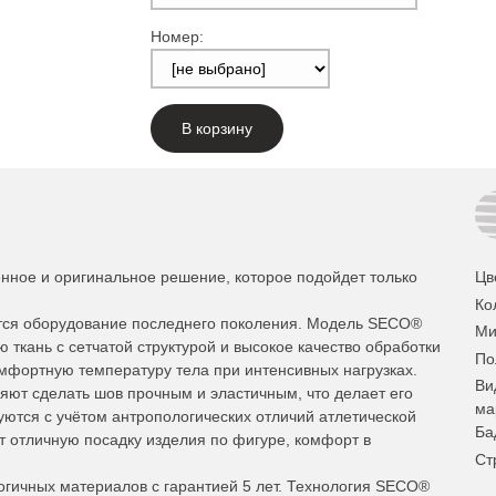
Номер:
В корзину
нное и оригинальное решение, которое подойдет только
Цв
Ко
тся оборудование последнего поколения. Модель SECO®
Ми
 ткань с сетчатой структурой и высокое качество обработки
По
омфортную температуру тела при интенсивных нагрузках.
Ви
ют сделать шов прочным и эластичным, что делает его
ма
уются с учётом антропологических отличий атлетической
Ба
т отличную посадку изделия по фигуре, комфорт в
Ст
огичных материалов с гарантией 5 лет. Технология SECO®