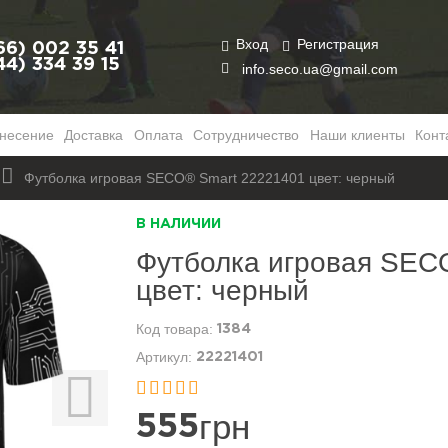
Вход
Регистрация
66) 002 35 41
44) 334 39 15
info.seco.ua@gmail.com
несение
Доставка
Оплата
Сотрудничество
Наши клиенты
Конт
Заказать
обратный звонок
Футболка игровая SECO® Smart 22221401 цвет: черный
В НАЛИЧИИ
Футболка игровая SEC
цвет: черный
1384
22221401


грн
555