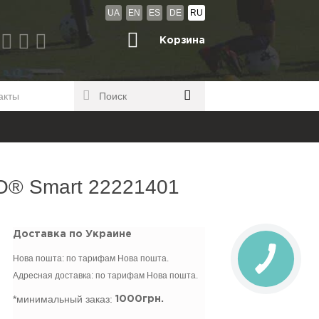
UA
EN
ES
DE
RU
Корзина
акты
O® Smart 22221401
Доставка по Украине
Нова пошта: по тарифам Нова пошта.
Адресная доставка: по тарифам Нова пошта.
*минимальный заказ:
1000грн.