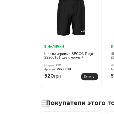
В НАЛИЧИИ
В
Шорты игровые SECO® Rioja
Ш
22200101 цвет: черный
2
1311
22200101
грн
520
5
Купить
Покупатели этого 