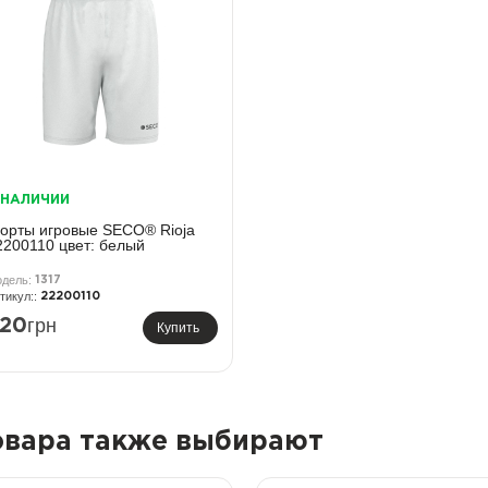
 НАЛИЧИИ
орты игровые SECO® Rioja
2200110 цвет: белый
1317
22200110
грн
20
Купить
товара также выбирают