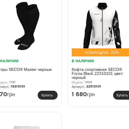
КОМАНДАМ -20%
 НАЛИЧИИ
В НАЛИЧИИ
етры SECO® Master черные
Кофта спортивная SECO®
Forza Black 22310101 цвет:
черный
1181
1466
19210101
22310101
грн
грн
70
1 680
Купить
Купить