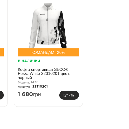
КОМАНДАМ -20%
В НАЛИЧИИ
Кофта спортивная SECO®
Forza White 22310201 цвет:
черный
1476
22310201
грн
1 680
Купить