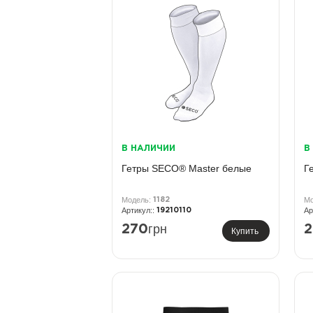
В НАЛИЧИИ
В
Гетры SECO® Master белые
Г
1182
19210110
грн
270
2
Купить