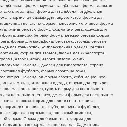
 гандбольная форма, мужская гандбольная форма, женская
 заказ, командная форма для гандбола, гандбольная
ола, спортивная одежда для гандболистов, форма для
имационная печать на форме, нанесение логотипов, форма
рма, купить беговую форму, форма для бега, одежда для
ая форма, женская беговая форма, детская беговая форма,
я бега, форма для марафона, беговая футболка, беговые
дежда для тренировок, компрессионная одежда, беговая
портсмена, форма для забегов, Форма для киберспорта,
рма, esports jersey, esports uniform, купить
портивной команды, джерси для киберспорта, esports
спортивная футболка, форма esports на заказ,
вое джерси, командная форма esports, сублимационное
, мерч команды, командная одежда, форма для турниров,
я настольного тенниса, купить форму для настольного
а для настольного тенниса, детская форма для настольного
тенниса, женская форма для настольного тенниса,
, форма для теннисного клуба, теннисная футболка,
а, экипировка спортсменов, теннисный комплект,
вной форме, Форма для бадминтона, форма для
а, бадминтонная форма, экипировка для бадминтона,