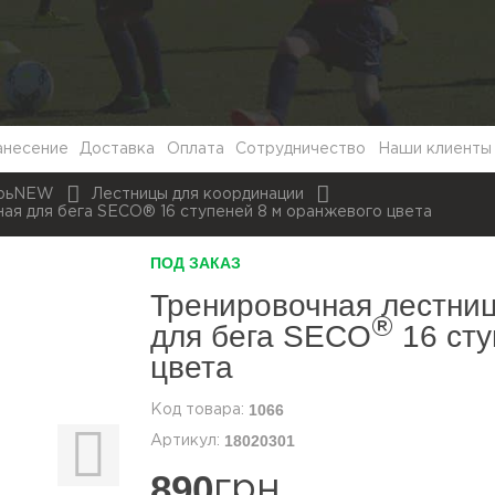
анесение
Доставка
Оплата
Сотрудничество
Наши клиенты
арьNEW
Лестницы для координации
ая для бега SECO® 16 ступеней 8 м оранжевого цвета
ПОД ЗАКАЗ
Тренировочная лестни
®
для бега SECO
16 сту
цвета
1066
18020301
890
грн