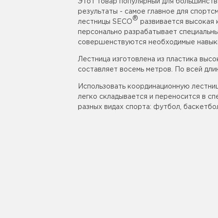
Этот товар популярный для большинства
результаты - самое главное для спорт
®
лестницы SECO
развивается высокая 
персонально разрабатывает специальны
совершенствуются необходимые навыки:
Лестница изготовлена из пластика высо
составляет восемь метров. По всей дл
Использовать координационную лестни
легко складывается и переносится в сп
разных видах спорта: футбол, баскетбол