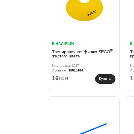
В НАЛИЧИИ
В
®
Тренировочная фишка SECO
Т
желтого цвета
к
1017
18010104
16
1
грн
Купить