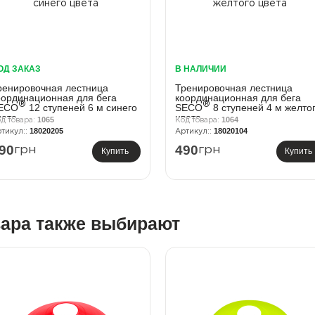
ОД ЗАКАЗ
В НАЛИЧИИ
ренировочная лестница
Тренировочная лестница
оординационная для бега
координационная для бега
®
®
ECO
12 ступеней 6 м синего
SECO
8 ступеней 4 м желто
вета
цвета
1065
1064
18020205
18020104
90
490
грн
грн
Купить
Купить
вара также выбирают