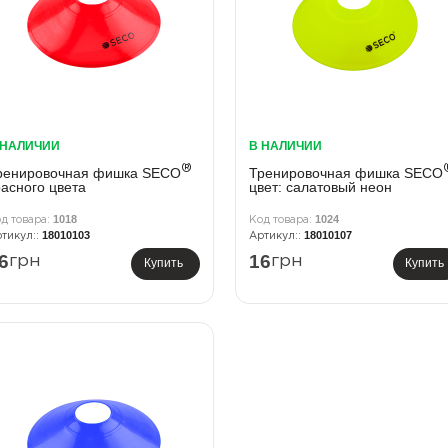
 НАЛИЧИИ
В НАЛИЧИИ
®
ренировочная фишка SECO
Тренировочная фишка SECO
расного цвета
цвет: салатовый неон
1018
1024
18010103
18010107
6
16
грн
грн
Купить
Купить