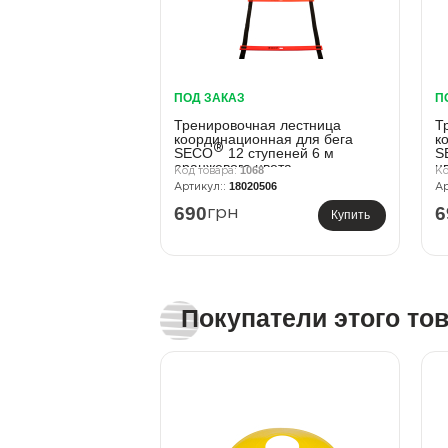
ПОД ЗАКАЗ
П
Тренировочная лестница
Т
координационная для бега
к
®
SECO
12 ступеней 6 м
S
оранжевого цвета
ц
1068
18020506
690
6
грн
Купить
Покупатели этого то