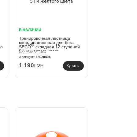
В НАЛИЧИИ
Тренировочная лестница
координационная для бега
®
го
SECO
складная 12 ступеней
5,1 м желтого цвета
1067
18020404
1 190
грн
Купить