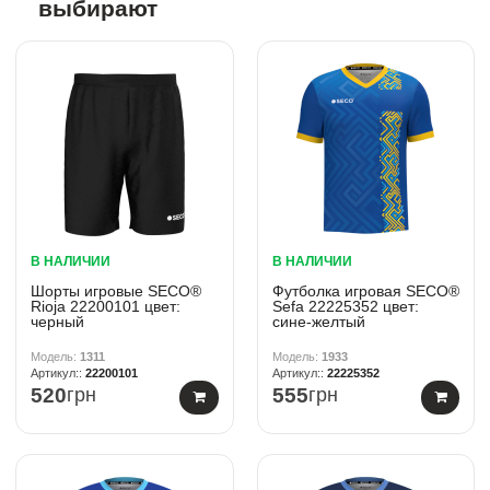
выбирают
В НАЛИЧИИ
В НАЛИЧИИ
Шорты игровые SECO®
Футболка игровая SECO®
Rioja 22200101 цвет:
Sefa 22225352 цвет:
черный
сине-желтый
1311
1933
22200101
22225352
520
грн
555
грн