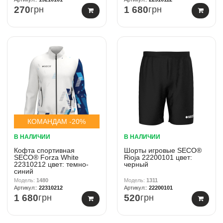
270
грн
1 680
грн
КОМАНДАМ -20%
В НАЛИЧИИ
В НАЛИЧИИ
Кофта спортивная
Шорты игровые SECO®
SECO® Forza White
Rioja 22200101 цвет:
22310212 цвет: темно-
черный
синий
1480
1311
22310212
22200101
1 680
грн
520
грн