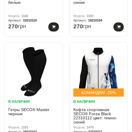
белые
синие
1182
1183
19210110
19210104
270
грн
270
грн
КОМАНДАМ -20%
В НАЛИЧИИ
В НАЛИЧИИ
Гетры SECO® Master
Кофта спортивная
черные
SECO® Forza Black
22310112 цвет: темно-
синий
1181
1470
19210101
22310112