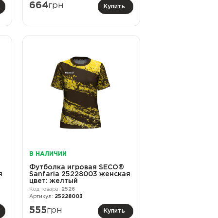
664
грн
Купить
В НАЛИЧИИ
Футболка игровая SECO®
я
Sanfaria 25228003 женская
цвет: желтый
2526
25228003
555
грн
Купить