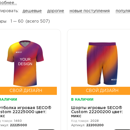
обнее...
тировать:
дешевые
дорогие
новые поступления
попул
ары
1 —
60
(всего 507)
СВОЙ ДИЗАЙН
СВОЙ ДИЗАЙН
НАЛИЧИИ
В НАЛИЧИИ
тболка игровая SECO®
Шорты игровые SECO®
stom 22225000 цвет:
Custom 22200200 цвет:
кс
микс
1460
2028
22225000
22200200