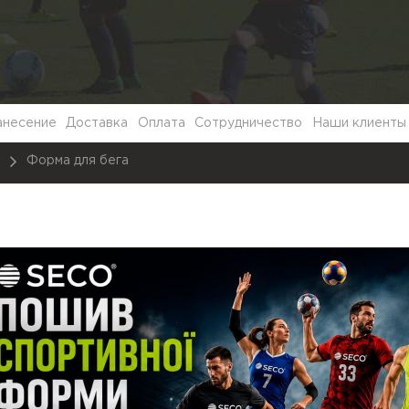
анесение
Доставка
Оплата
Сотрудничество
Наши клиенты
W
Форма для бега