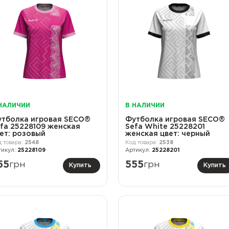
НАЛИЧИИ
В НАЛИЧИИ
тболка игровая SECO®
Футболка игровая SECO®
fa 25228109 женская
Sefa White 25228201
ет: розовый
женская цвет: черный
2548
2538
25228109
25228201
55
грн
555
грн
Купить
Купить