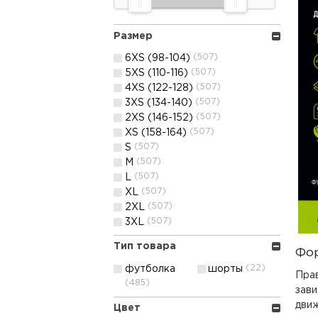
Размер
(507)
6XS (98-104)
(507)
5XS (110-116)
(507)
4XS (122-128)
(507)
3XS (134-140)
(507)
2XS (146-152)
(507)
XS (158-164)
(507)
S
(507)
M
(507)
L
(507)
XL
(507)
2XL
(507)
3XL
Тип товара
Фор
(22)
футболка
шорты
Пра
(485)
зави
движ
Цвет