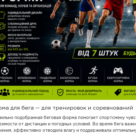
ма для бега — для тренировок и соревнований
вильно подобранная беговая форма помогает спортсмену чув
симости от дистанции и погодных условий. Во время бега важ
ения, эффективно отводила влагу и поддерживала оптимальн