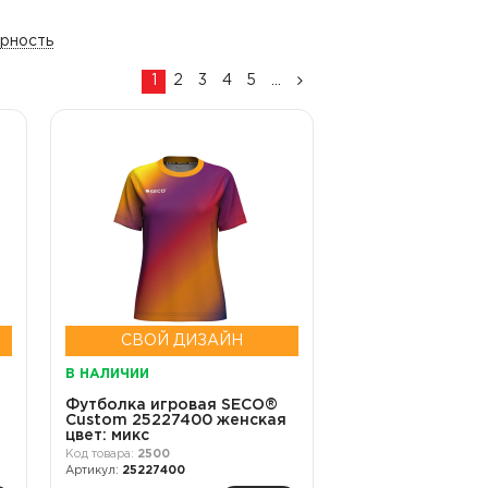
ярность
1
2
3
4
5
...
СВОЙ ДИЗАЙН
В НАЛИЧИИ
Футболка игровая SECO®
Custom 25227400 женская
цвет: микс
2500
25227400