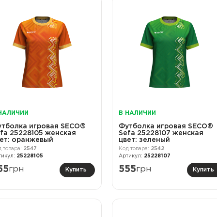
НАЛИЧИИ
В НАЛИЧИИ
тболка игровая SECO®
Футболка игровая SECO®
fa 25228105 женская
Sefa 25228107 женская
ет: оранжевый
цвет: зеленый
2547
2542
25228105
25228107
55
грн
555
грн
Купить
Купить