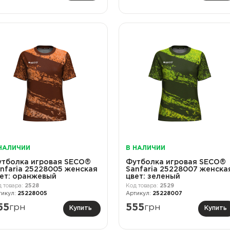
НАЛИЧИИ
В НАЛИЧИИ
тболка игровая SECO®
Футболка игровая SECO®
nfaria 25228005 женская
Sanfaria 25228007 женска
ет: оранжевый
цвет: зеленый
2528
2529
25228005
25228007
55
грн
555
грн
Купить
Купить