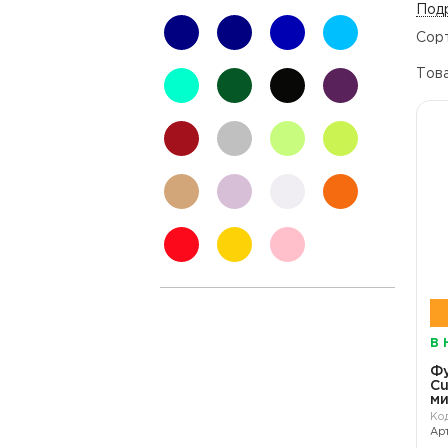
Подр
темно-
хаки
синий
голубой
Сор
синий
Тов
бирюзовый
зеленый
черный
фиолетовый
бордовый
серый
салатовый
неон
коричневый
сиреневый
белый
оранжевый
(1)
красный
желтый
розовый
В 
Фу
Cu
ми