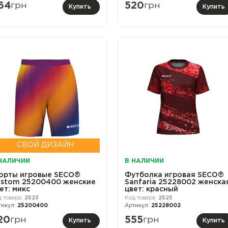
64
грн
520
грн
Купить
Купить
СВОЙ ДИЗАЙН
НАЛИЧИИ
В НАЛИЧИИ
орты игровые SECO®
Футболка игровая SECO®
stom 25200400 женские
Sanfaria 25228002 женска
ет: микс
цвет: красный
2523
2525
25200400
25228002
20
грн
555
грн
Купить
Купить