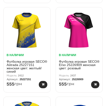
В НАЛИЧИИ
В НАЛИЧИИ
Футболка игровая SECO®
Футболка игровая SECO®
Astrada 25227151
Erso 25226909 женская
женская цвет: желтый/
цвет: розовый
синий
2412
2437
25227151
25226909
555
555
грн
грн