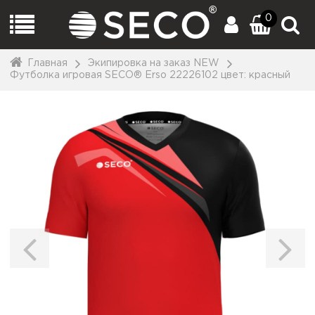
0
Главная
Экипировка на заказ NEW
Футболка игровая SECO® Erso 22226102 цвет: красный