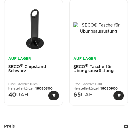
AUF LAGER
AUF LAGER
®
®
SECO
Chipstand
SECO
Tasche für
Schwarz
Übungsausrüstung
1023
1081
18080300
18080900
40
UAH
65
UAH
Preis