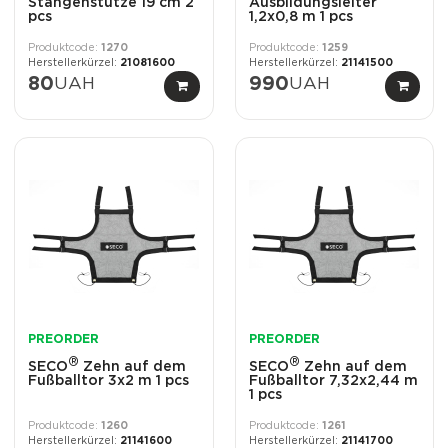
Stangenstütze 19 cm 2
Ausbildungsleiter
pcs
1,2x0,8 m 1 pcs
1270
1259
21081600
21141500
80
UAH
990
UAH
PREORDER
PREORDER
®
®
SECO
Zehn auf dem
SECO
Zehn auf dem
Fußballtor 3x2 m 1 pcs
Fußballtor 7,32x2,44 m
1 pcs
1260
1261
21141600
21141700