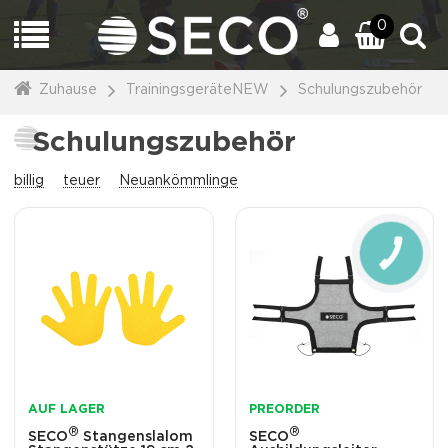
0
Zuhause
TrainingsgeräteNEW
Schulungszubehör
Schulungszubehör
billig
teuer
Neuankömmlinge
CALL
BUTTON
AUF LAGER
PREORDER
®
®
SECO
Stangenslalom
SECO