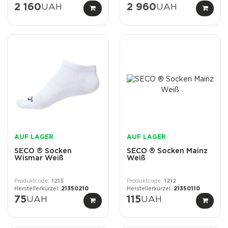
2 160
UAH
2 960
UAH
AUF LAGER
AUF LAGER
SECO ® Socken
SECO ® Socken Mainz
Wismar Weiß
Weiß
1213
1212
21350210
21350110
75
UAH
115
UAH