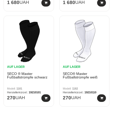
1 680
UAH
1 680
UAH
AUF LAGER
AUF LAGER
SECO ® Master
SECO® Master
Fußballstrümpfe schwarz
Fußballstrümpfe weiß
1181
1182
19210101
19210110
270
UAH
270
UAH