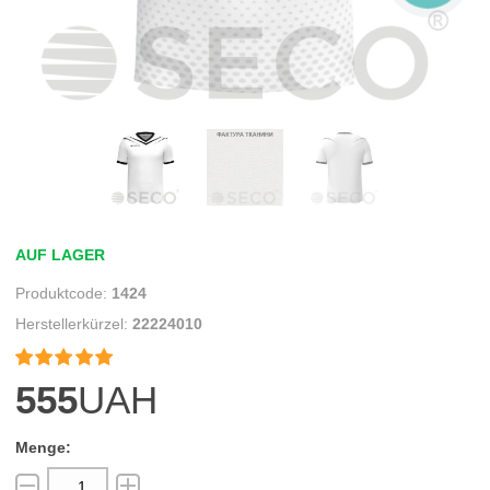
AUF LAGER
1424
22224010


555
UAH