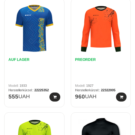
AUF LAGER
PREORDER
1933
1927
22225352
22322005
555
UAH
960
UAH