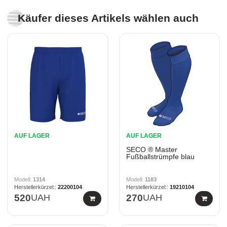
Käufer dieses Artikels wählen auch
AUF LAGER
AUF LAGER
SECO ® Master
Fußballstrümpfe blau
1314
1183
22200104
19210104
520
UAH
270
UAH