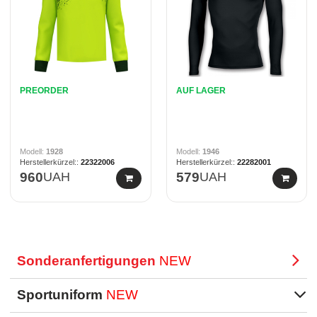
PREORDER
AUF LAGER
1928
1946
22322006
22282001
960
UAH
579
UAH
Sonderanfertigungen
NEW
Sportuniform
NEW