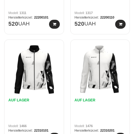
1311
1317
22200101
22200110
520
UAH
520
UAH
AUF LAGER
AUF LAGER
1466
1476
22310101
22310201