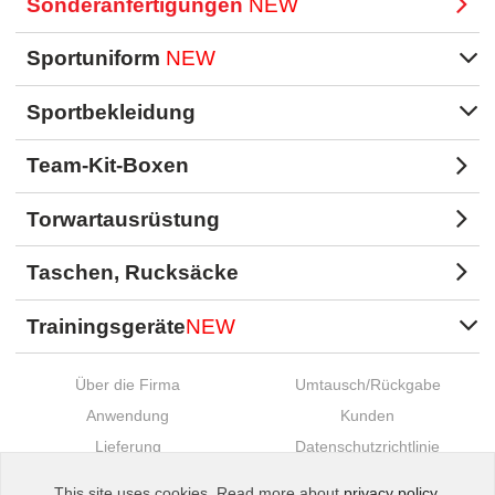
Sonderanfertigungen
NEW
Sportuniform
NEW
Sportbekleidung
Team-Kit-Boxen
Torwartausrüstung
Taschen, Rucksäcke
Trainingsgeräte
NEW
Über die Firma
Umtausch/Rückgabe
Anwendung
Kunden
Lieferung
Datenschutzrichtlinie
Zahlung
Kontakte
This site uses cookies. Read more about
privacy policy
.