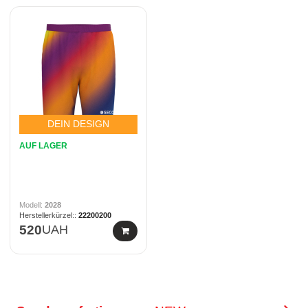
DEIN DESIGN
AUF LAGER
2028
22200200
520
UAH