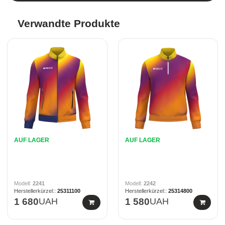
Verwandte Produkte
AUF LAGER
AUF LAGER
2241
2242
25311100
25314800
1 680
UAH
1 580
UAH