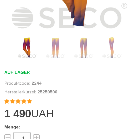
AUF LAGER
2244
25250500


1 490
UAH