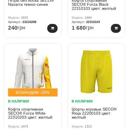
Гетры без носка SECO®
Кофта спортивная
Navarra темно-синие
SECO® Forza Black
22310103 цвет: желтый
1915
1464
23210208
22310103
240
грн
1 680
грн
КОМАНДАМ -20%
В НАЛИЧИИ
В НАЛИЧИИ
Кофта спортивная
Шорты игровые SECO®
SECO® Forza White
Rioja 22200103 цвет:
22310203 цвет: желтый
желтый
1474
1313