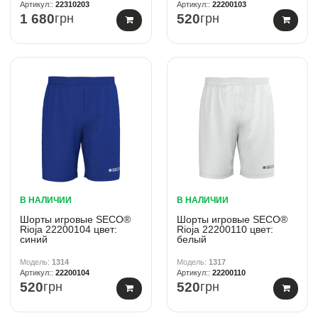
22310203
22200103
1 680
грн
520
грн
В НАЛИЧИИ
В НАЛИЧИИ
Шорты игровые SECO®
Шорты игровые SECO®
Rioja 22200104 цвет:
Rioja 22200110 цвет:
синий
белый
1314
1317
22200104
22200110
520
грн
520
грн