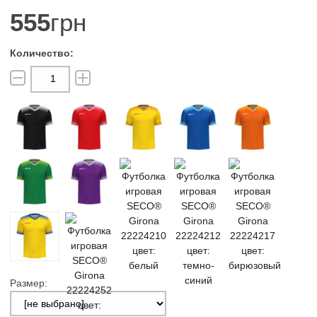
555
грн
Размер: