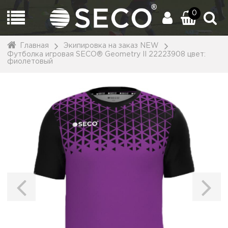
0
Главная
Экипировка на заказ NEW
Футболка игровая SECO® Geometry II 22223908 цвет:
фиолетовый