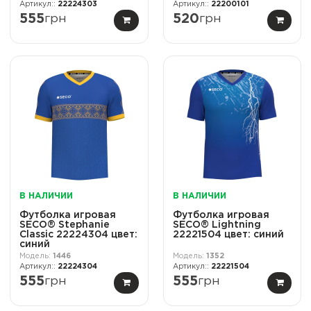
22224303
22200101
555
грн
520
грн
В НАЛИЧИИ
В НАЛИЧИИ
Футболка игровая
Футболка игровая
SECO® Stephanie
SECO® Lightning
Classic 22224304 цвет:
22221504 цвет: синий
синий
1446
1352
22224304
22221504
555
грн
555
грн