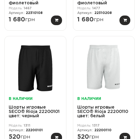
фиолетовый
фиолетовый
1467
1477
22310108
22310208
1 680
грн
1 680
грн
В НАЛИЧИИ
В НАЛИЧИИ
Шорты игровые
Шорты игровые
SECO® Rioja 22200101
SECO® Rioja 22200110
цвет: черный
цвет: белый
1311
1317
22200101
22200110
520
грн
520
грн