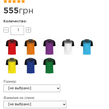


555
грн
Размер:
Фамилия на спине: